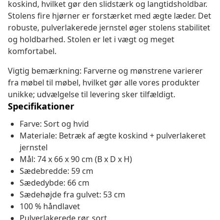
koskind, hvilket gør den slidstærk og langtidsholdbar.
Stolens fire hjørner er forstærket med ægte læder. Det
robuste, pulverlakerede jernstel øger stolens stabilitet
og holdbarhed. Stolen er let i vægt og meget
komfortabel.
Vigtig bemærkning: Farverne og mønstrene varierer
fra møbel til møbel, hvilket gør alle vores produkter
unikke; udvælgelse til levering sker tilfældigt.
Specifikationer
Farve: Sort og hvid
Materiale: Betræk af ægte koskind + pulverlakeret
jernstel
Mål: 74 x 66 x 90 cm (B x D x H)
Sædebredde: 59 cm
Sædedybde: 66 cm
Sædehøjde fra gulvet: 53 cm
100 % håndlavet
Pulverlakerede rør, sort