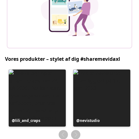
Vores produkter – stylet af dig #sharemevidaxl
Opslag
lili_and_craps
Opslag
nevistudio
offentliggjort
offentliggjort
af
af