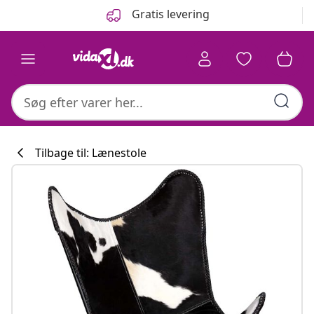
Forrige
Næste
Gratis levering
Tilbage til: Lænestole
Køkkenkollekti
#sharemevidaxl