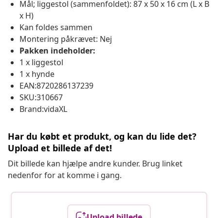
Mål; liggestol (sammenfoldet): 87 x 50 x 16 cm (L x B
x H)
Kan foldes sammen
Montering påkrævet: Nej
Pakken indeholder:
1 x liggestol
1 x hynde
EAN:8720286137239
SKU:310667
Brand:vidaXL
Har du købt et produkt, og kan du lide det?
Upload et billede af det!
Dit billede kan hjælpe andre kunder. Brug linket
nedenfor for at komme i gang.
Upload billede