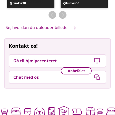
Opslag
funkis30
Opslag
funkis30
offentliggjort
offentliggjort
af
af
Se, hvordan du uploader billeder
Kontakt os!
Gå til hjælpecenteret
Anbefalet
Chat med os