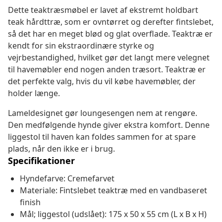
Dette teaktræsmøbel er lavet af ekstremt holdbart
teak hårdttræ, som er ovntørret og derefter fintslebet,
så det har en meget blød og glat overflade. Teaktræ er
kendt for sin ekstraordinære styrke og
vejrbestandighed, hvilket gør det langt mere velegnet
til havemøbler end nogen anden træsort. Teaktræ er
det perfekte valg, hvis du vil købe havemøbler, der
holder længe.
Lameldesignet gør loungesengen nem at rengøre.
Den medfølgende hynde giver ekstra komfort. Denne
liggestol til haven kan foldes sammen for at spare
plads, når den ikke er i brug.
Specifikationer
Hyndefarve: Cremefarvet
Materiale: Fintslebet teaktræ med en vandbaseret
finish
Mål; liggestol (udslået): 175 x 50 x 55 cm (L x B x H)