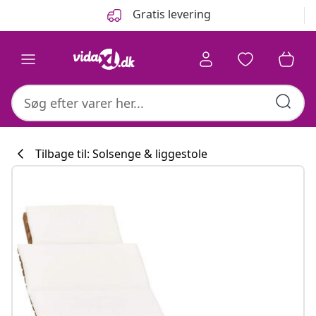
Forrige
Næste
Gratis levering
Tilbage til: Solsenge & liggestole
Køkkenkollekti
#sharemevidaxl