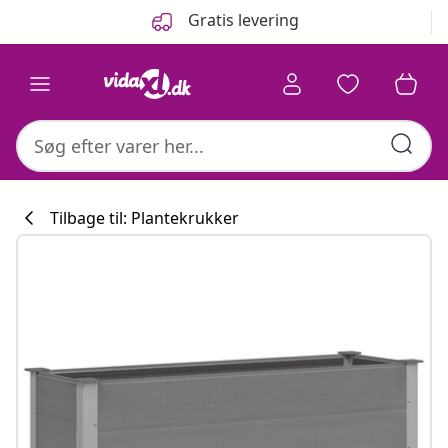
Forrige
Næste
Gratis levering
Tilbage til: Plantekrukker
Køkkenkollekti
#sharemevidaxl