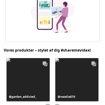
Vores produkter – stylet af dig #sharemevidaxl
Opslag
garden_addicted_
Opslag
natalia87d
offentliggjort
offentliggjort