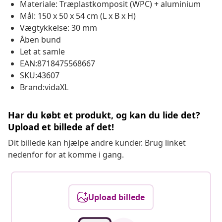
Materiale: Træplastkomposit (WPC) + aluminium
Mål: 150 x 50 x 54 cm (L x B x H)
Vægtykkelse: 30 mm
Åben bund
Let at samle
EAN:8718475568667
SKU:43607
Brand:vidaXL
Har du købt et produkt, og kan du lide det?
Upload et billede af det!
Dit billede kan hjælpe andre kunder. Brug linket
nedenfor for at komme i gang.
Upload billede