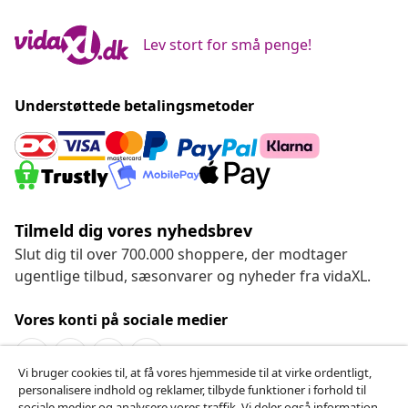
Lev stort for små penge!
Understøttede betalingsmetoder
Tilmeld dig vores nyhedsbrev
Slut dig til over 700.000 shoppere, der modtager
ugentlige tilbud, sæsonvarer og nyheder fra vidaXL.
Vores konti på sociale medier
Vi bruger cookies til, at få vores hjemmeside til at virke ordentligt,
personalisere indhold og reklamer, tilbyde funktioner i forhold til
Fortryd køb
sociale medier og analysere vores traffik. Vi deler også information