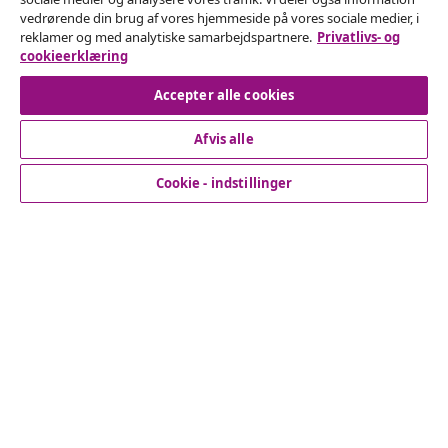
vedrørende din brug af vores hjemmeside på vores sociale medier, i
Indsend en anmodning om at fortryde din ordre.
reklamer og med analytiske samarbejdspartnere.
Privatlivs- og
cookieerklæring
Fortryd køb
Accepter alle cookies
Afvis alle
Kundeservice
Cookie - indstillinger
Virksomhed
vidaXL
Opdag mere