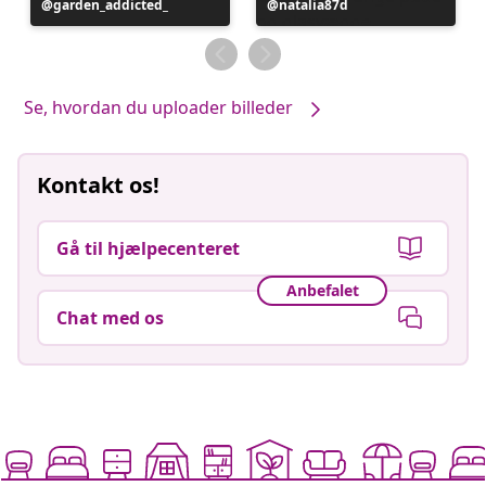
Opslag
garden_addicted_
Opslag
natalia87d
offentliggjort
offentliggjort
af
af
Se, hvordan du uploader billeder
Kontakt os!
Gå til hjælpecenteret
Anbefalet
Chat med os