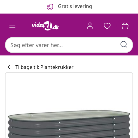
Forrige
Næste
Gratis levering
Tilbage til: Plantekrukker
Køkkenkollekti
#sharemevidaxl