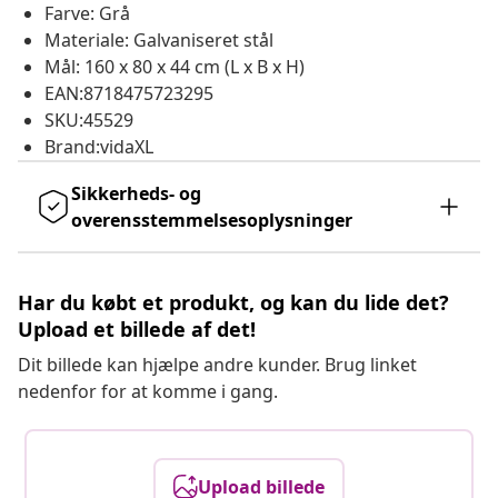
Farve: Grå
Materiale: Galvaniseret stål
Mål: 160 x 80 x 44 cm (L x B x H)
EAN:8718475723295
SKU:45529
Brand:vidaXL
Sikkerheds- og
overensstemmelsesoplysninger
Har du købt et produkt, og kan du lide det?
Upload et billede af det!
Dit billede kan hjælpe andre kunder. Brug linket
nedenfor for at komme i gang.
Upload billede