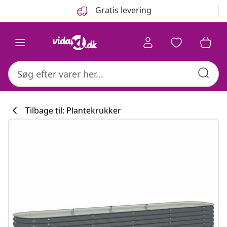
Forrige
Næste
Gratis levering
Tilbage til: Plantekrukker
Køkkenkollekti
#sharemevidaxl