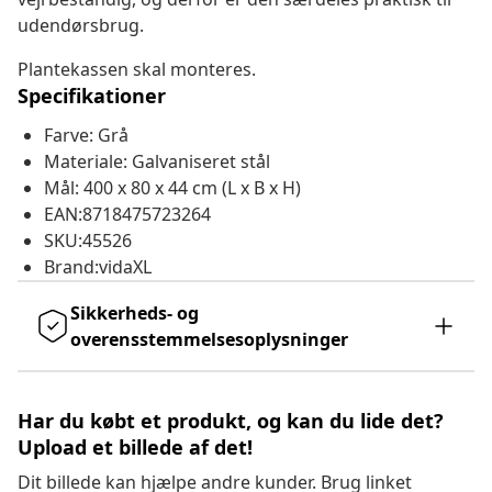
udendørsbrug.
Plantekassen skal monteres.
Specifikationer
Farve: Grå
Materiale: Galvaniseret stål
Mål: 400 x 80 x 44 cm (L x B x H)
EAN:8718475723264
SKU:45526
Brand:vidaXL
Sikkerheds- og
overensstemmelsesoplysninger
Har du købt et produkt, og kan du lide det?
Upload et billede af det!
Dit billede kan hjælpe andre kunder. Brug linket