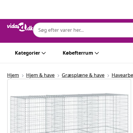
Forrige
Næste
Kategorier
Købefterrum
Hjem
Hjem & have
Græsplæne & have
Havearbe