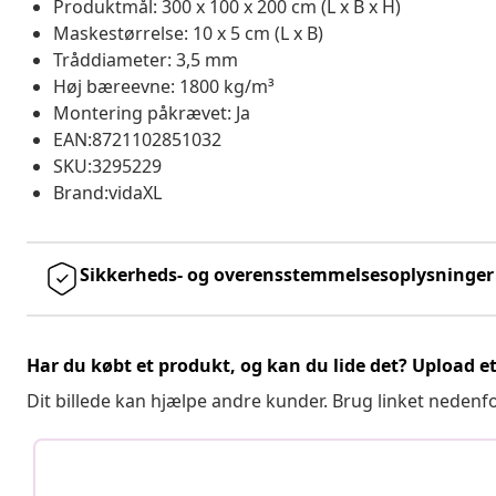
Produktmål: 300 x 100 x 200 cm (L x B x H)
Maskestørrelse: 10 x 5 cm (L x B)
Tråddiameter: 3,5 mm
Høj bæreevne: 1800 kg/m³
Montering påkrævet: Ja
EAN:8721102851032
SKU:3295229
Brand:vidaXL
Sikkerheds- og overensstemmelsesoplysninger
Har du købt et produkt, og kan du lide det? Upload et 
Dit billede kan hjælpe andre kunder. Brug linket nedenf