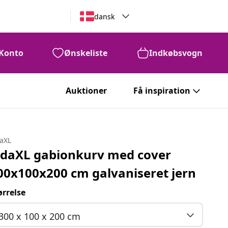
dansk
Konto
Ønskeliste
Indkøbsvogn
Auktioner
Få inspiration
daXL
idaXL gabionkurv med cover
00x100x200 cm galvaniseret jern
ørrelse
300 x 100 x 200 cm