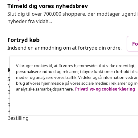
Tilmeld dig vores nyhedsbrev
Slut dig til over 700.000 shoppere, der modtager ugentl
nyheder fra vidaXL.
Fortryd køb
Fo
Indsend en anmodning om at fortryde din ordre.
Vi bruger cookies til, at få vores hjemmeside til at virke ordentligt,
Kundeservice
Virksomhed
personalisere indhold og reklamer, tilbyde funktioner i forhold til s
medier og analysere vores traffik. Vi deler også information vedrø
Spor din ordre
Affiliate Pro
brug af vores hjemmeside på vores sociale medier, i reklamer og 
Min konto
Produktion f
analytiske samarbejdspartnere.
Privatlivs- og cookieerklæring
Betaling
Marketingsa
Fragt & levering
Returnering
Produktinformation
Bestilling