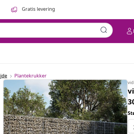
Gratis levering
jde
Plantekrukker
vi
v
3
St