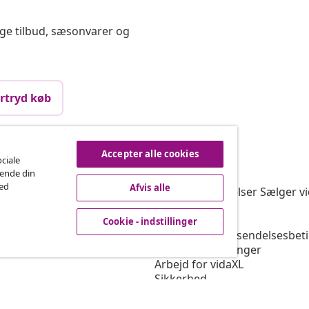
ige tilbud, sæsonvarer og
rtryd køb
Accepter alle cookies
vidaXL
ociale
rende din
gram
Om vidaXL
med
Afvis alle
or vidaXL
Vilkår & betingelser Sælger v
marbejde
Privatlivspolitik
Cookiepolitik
Cookie - indstillinger
Prioriterede forsendelsesbet
Cookie - indstillinger
Arbejd for vidaXL
Sikkerhed
EU-ansvarlige person
Politikken for EPR