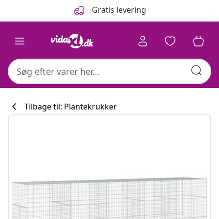
Forrige
Næste
Gratis levering
Tilbage til: Plantekrukker
Køkkenkollekti
#sharemevidaxl