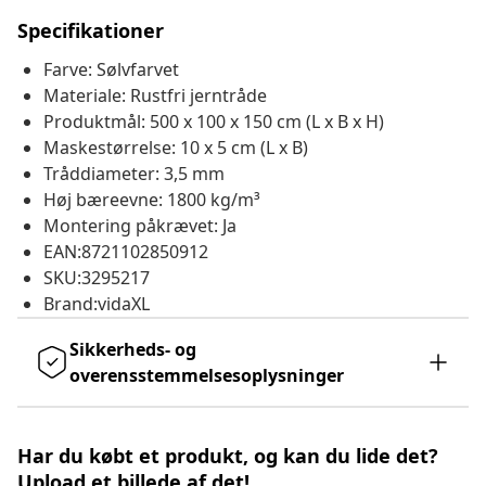
Specifikationer
Farve: Sølvfarvet
Materiale: Rustfri jerntråde
Produktmål: 500 x 100 x 150 cm (L x B x H)
Maskestørrelse: 10 x 5 cm (L x B)
Tråddiameter: 3,5 mm
Høj bæreevne: 1800 kg/m³
Montering påkrævet: Ja
EAN:8721102850912
SKU:3295217
Brand:vidaXL
Sikkerheds- og
overensstemmelsesoplysninger
Har du købt et produkt, og kan du lide det?
Upload et billede af det!