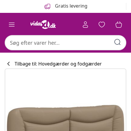
Forrige
Næste
Gratis levering
Tilbage til: Hovedgærder og fodgærder
Køkkenkollekti
#sharemevidaxl