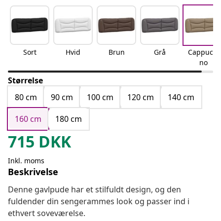
Sort
Hvid
Brun
Grå
Cappucci
no
Størrelse
80 cm
90 cm
100 cm
120 cm
140 cm
160 cm
180 cm
715
DKK
Inkl. moms
Beskrivelse
Denne gavlpude har et stilfuldt design, og den
fuldender din sengerammes look og passer ind i
ethvert soveværelse.