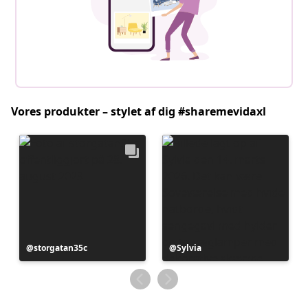
Vores produkter – stylet af dig #sharemevidaxl
Opslag
storgatan35c
Opslag
Sylvia
offentliggjort
offentliggjort
af
af