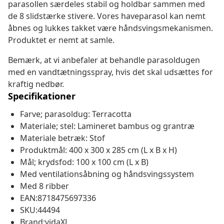
parasollen særdeles stabil og holdbar sammen med
de 8 slidstærke stivere. Vores haveparasol kan nemt
åbnes og lukkes takket være håndsvingsmekanismen.
Produktet er nemt at samle.
Bemærk, at vi anbefaler at behandle parasoldugen
med en vandtætningsspray, hvis det skal udsættes for
kraftig nedbør.
Specifikationer
Farve; parasoldug: Terracotta
Materiale; stel: Lamineret bambus og grantræ
Materiale betræk: Stof
Produktmål: 400 x 300 x 285 cm (L x B x H)
Mål; krydsfod: 100 x 100 cm (L x B)
Med ventilationsåbning og håndsvingssystem
Med 8 ribber
EAN:8718475697336
SKU:44494
Brand:vidaXL