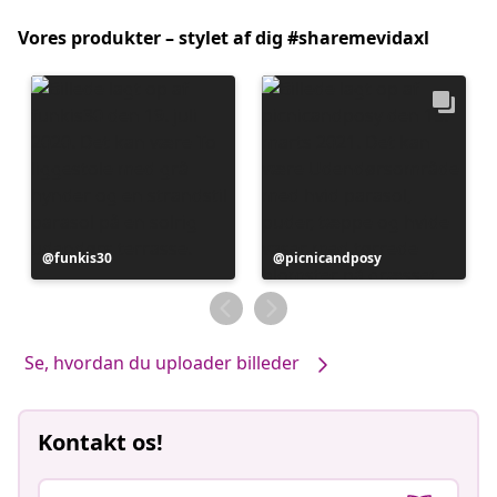
Vores produkter – stylet af dig #sharemevidaxl
Opslag
funkis30
Opslag
picnicandposy
offentliggjort
offentliggjort
af
af
Se, hvordan du uploader billeder
Kontakt os!