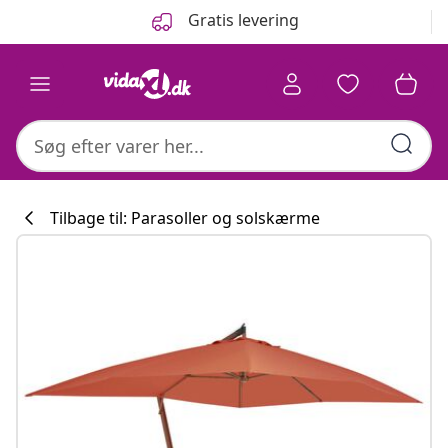
Forrige
Næste
Gratis levering
Tilbage til: Parasoller og solskærme
Køkkenkollekti
#sharemevidaxl