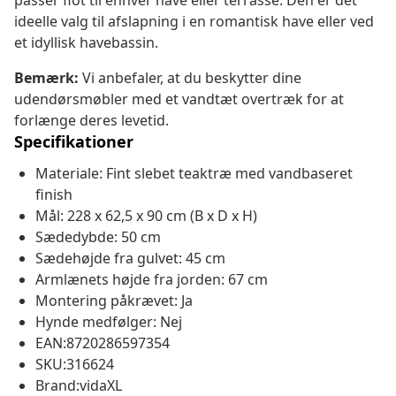
passer flot til enhver have eller terrasse. Den er det
ideelle valg til afslapning i en romantisk have eller ved
et idyllisk havebassin.
Bemærk:
Vi anbefaler, at du beskytter dine
udendørsmøbler med et vandtæt overtræk for at
forlænge deres levetid.
Specifikationer
Materiale: Fint slebet teaktræ med vandbaseret
finish
Mål: 228 x 62,5 x 90 cm (B x D x H)
Sædedybde: 50 cm
Sædehøjde fra gulvet: 45 cm
Armlænets højde fra jorden: 67 cm
Montering påkrævet: Ja
Hynde medfølger: Nej
EAN:8720286597354
SKU:316624
Brand:vidaXL