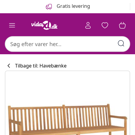
Forrige
Næste
Gratis levering
Tilbage til: Havebænke
Køkkenkollekti
#sharemevidaxl