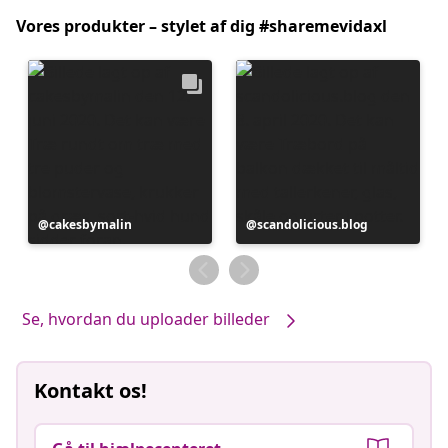
Vores produkter – stylet af dig #sharemevidaxl
Opslag
cakesbymalin
Opslag
scandolicious.blog
offentliggjort
offentliggjort
af
af
Se, hvordan du uploader billeder
Kontakt os!