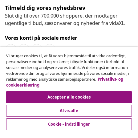
Tilmeld dig vores nyhedsbrev
Slut dig til over 700.000 shoppere, der modtager
ugentlige tilbud, sæsonvarer og nyheder fra vidaXL.
Vores konti på sociale medier
Vi bruger cookies til, at få vores hjemmeside til at virke ordentligt,
personalisere indhold og reklamer, tilbyde funktioner i forhold til
Fortryd køb
sociale medier og analysere vores traffik. Vi deler også information
vedrørende din brug af vores hjemmeside på vores sociale medier, i
Indsend en anmodning om at fortryde din ordre.
reklamer og med analytiske samarbejdspartnere.
Privatlivs- og
cookieerklæring
Fortryd køb
Accepter alle cookies
Afvis alle
Kundeservice
Cookie - indstillinger
Virksomhed