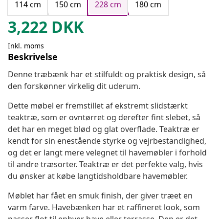
114 cm
150 cm
228 cm
180 cm
3,222
DKK
Inkl. moms
Beskrivelse
Denne træbænk har et stilfuldt og praktisk design, så
den forskønner virkelig dit uderum.
Dette møbel er fremstillet af ekstremt slidstærkt
teaktræ, som er ovntørret og derefter fint slebet, så
det har en meget blød og glat overflade. Teaktræ er
kendt for sin enestående styrke og vejrbestandighed,
og det er langt mere velegnet til havemøbler i forhold
til andre træsorter. Teaktræ er det perfekte valg, hvis
du ønsker at købe langtidsholdbare havemøbler.
Møblet har fået en smuk finish, der giver træet en
varm farve. Havebænken har et raffineret look, som