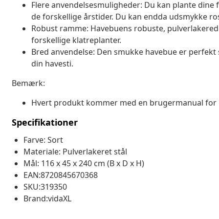
Flere anvendelsesmuligheder: Du kan plante dine f
de forskellige årstider. Du kan endda udsmykke ro
Robust ramme: Havebuens robuste, pulverlakerede 
forskellige klatreplanter.
Bred anvendelse: Den smukke havebue er perfekt s
din havesti.
Bemærk:
Hvert produkt kommer med en brugermanual for
Specifikationer
Farve: Sort
Materiale: Pulverlakeret stål
Mål: 116 x 45 x 240 cm (B x D x H)
EAN:8720845670368
SKU:319350
Brand:vidaXL