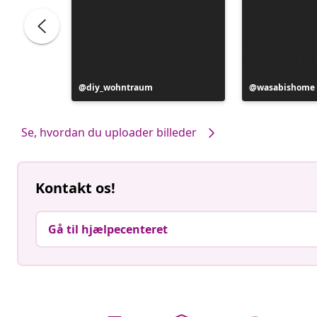
Opslag
diy_wohntraum
Opslag
wasabishome
offentliggjort
offentliggjort
af
af
Se, hvordan du uploader billeder
Kontakt os!
Gå til hjælpecenteret