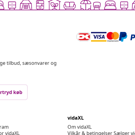
ige tilbud, sæsonvarer og
rtryd køb
vidaXL
gram
Om vidaXL
or vidaXL
Vilkår & betingelser Sælger v