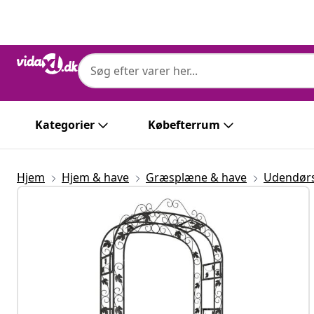
Forrige
Næste
Kategorier
Købefterrum
Hjem
Hjem & have
Græsplæne & have
Udendørs