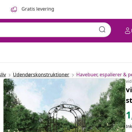
Gratis levering
liv
Udendørskonstruktioner
Havebuer, espalierer & p
vi
v
s
1
In