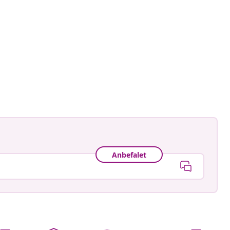
.miastem_
ggjort
Anbefalet