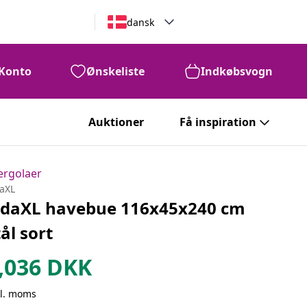
dansk
Konto
Ønskeliste
Indkøbsvogn
Auktioner
Få inspiration
ergolaer
daXL
idaXL havebue 116x45x240 cm
tål sort
,036
DKK
kl. moms