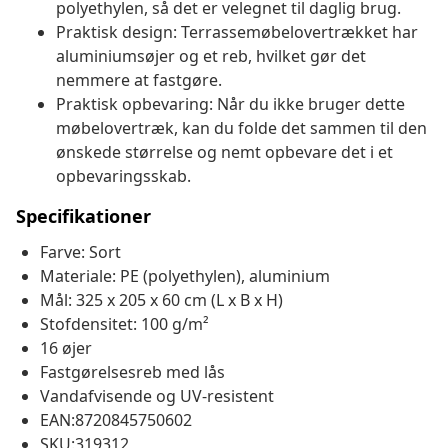
polyethylen, så det er velegnet til daglig brug.
Praktisk design: Terrassemøbelovertrækket har
aluminiumsøjer og et reb, hvilket gør det
nemmere at fastgøre.
Praktisk opbevaring: Når du ikke bruger dette
møbelovertræk, kan du folde det sammen til den
ønskede størrelse og nemt opbevare det i et
opbevaringsskab.
Specifikationer
Farve: Sort
Materiale: PE (polyethylen), aluminium
Mål: 325 x 205 x 60 cm (L x B x H)
Stofdensitet: 100 g/m²
16 øjer
Fastgørelsesreb med lås
Vandafvisende og UV-resistent
EAN:8720845750602
SKU:319312