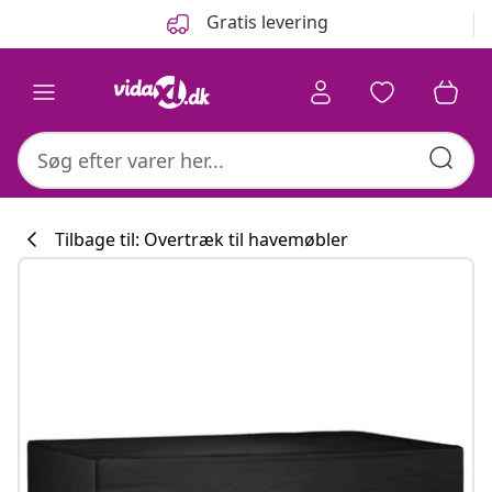
Forrige
Næste
Gratis levering
Tilbage til: Overtræk til havemøbler
Køkkenkollektion
#sharemevidaxl