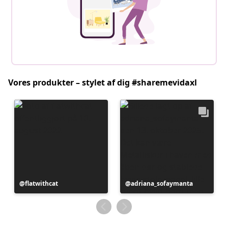
Vores produkter – stylet af dig #sharemevidaxl
Opslag
flatwithcat
Opslag
adriana_sofaymanta
offentliggjort
offentliggjort
af
af