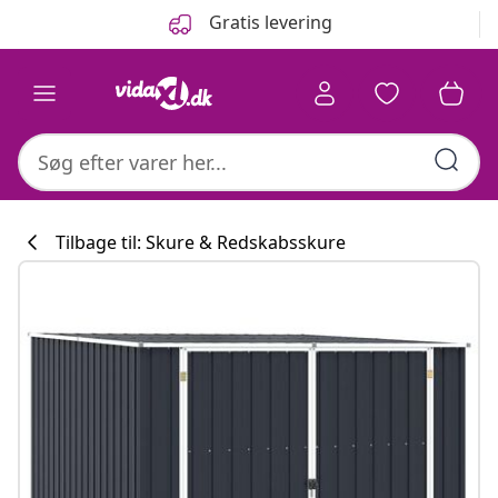
Forrige
Næste
Gratis levering
Tilbage til: Skure & Redskabsskure
Køkkenkollekti
#sharemevidaxl