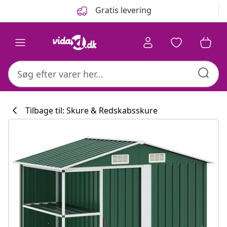
Forrige
Næste
Gratis levering
Tilbage til: Skure & Redskabsskure
Køkkenkollekti
#sharemevidaxl