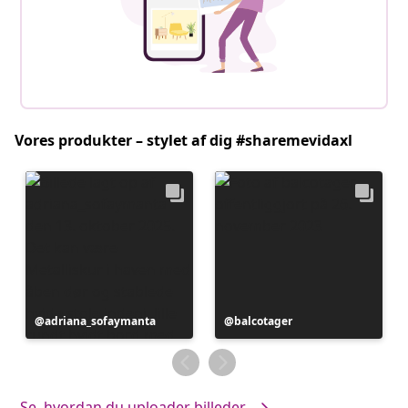
Vores produkter – stylet af dig #sharemevidaxl
Opslag
adriana_sofaymanta
Opslag
balcotager
offentliggjort
offentliggjort
af
af
Se, hvordan du uploader billeder