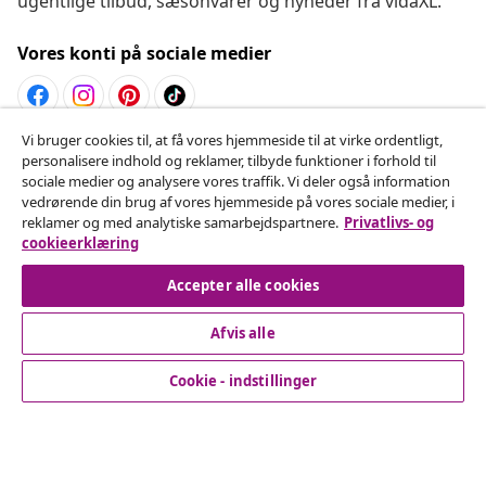
ugentlige tilbud, sæsonvarer og nyheder fra vidaXL.
Vores konti på sociale medier
Vi bruger cookies til, at få vores hjemmeside til at virke ordentligt,
Fortryd køb
personalisere indhold og reklamer, tilbyde funktioner i forhold til
sociale medier og analysere vores traffik. Vi deler også information
Indsend en anmodning om at fortryde din ordre.
vedrørende din brug af vores hjemmeside på vores sociale medier, i
reklamer og med analytiske samarbejdspartnere.
Privatlivs- og
Fortryd køb
cookieerklæring
Accepter alle cookies
Afvis alle
Kundeservice
Cookie - indstillinger
Virksomhed
vidaXL