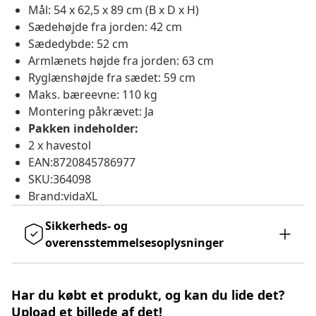
Mål: 54 x 62,5 x 89 cm (B x D x H)
Sædehøjde fra jorden: 42 cm
Sædedybde: 52 cm
Armlænets højde fra jorden: 63 cm
Ryglænshøjde fra sædet: 59 cm
Maks. bæreevne: 110 kg
Montering påkrævet: Ja
Pakken indeholder:
2 x havestol
EAN:8720845786977
SKU:364098
Brand:vidaXL
Sikkerheds- og
overensstemmelsesoplysninger
Har du købt et produkt, og kan du lide det?
Upload et billede af det!