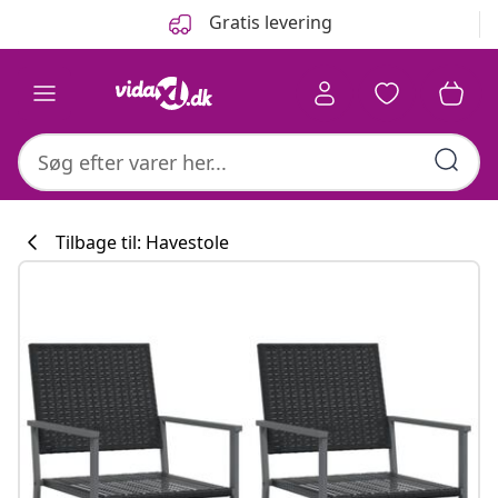
Forrige
Næste
Gratis levering
Tilbage til: Havestole
Køkkenkollekti
#sharemevidaxl