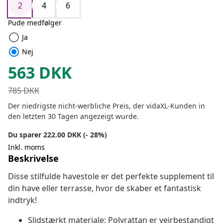
2
4
6
Pude medfølger
radio_button_unchecked
Ja
radio_button_checked
Nej
563
DKK
785
DKK
Der niedrigste nicht-werbliche Preis, der vidaXL-Kunden in
den letzten 30 Tagen angezeigt wurde.
Du sparer 222.00 DKK (- 28%)
Inkl. moms
Beskrivelse
Disse stilfulde havestole er det perfekte supplement til
din have eller terrasse, hvor de skaber et fantastisk
indtryk!
Slidstærkt materiale: Polyrattan er vejrbestandigt