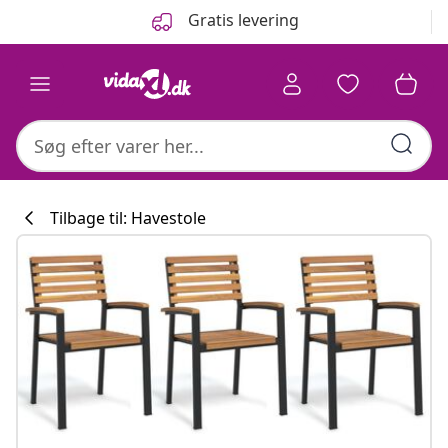
Forrige
Næste
Gratis levering
Tilbage til: Havestole
Køkkenkollekti
#sharemevidaxl