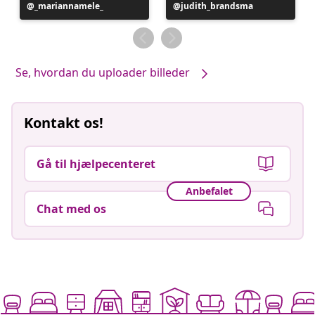
Opslag
_mariannamele_
Opslag
judith_brandsma
offentliggjort
offentliggjort
af
af
Se, hvordan du uploader billeder
Kontakt os!
Gå til hjælpecenteret
Anbefalet
Chat med os