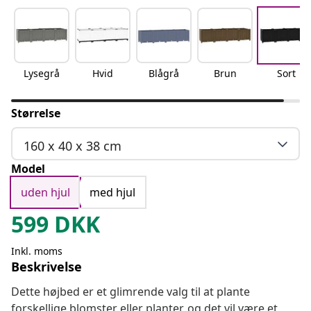
Lysegrå
Hvid
Blågrå
Brun
Sort
Størrelse
160 x 40 x 38 cm
Model
uden hjul
med hjul
599
DKK
Inkl. moms
Beskrivelse
Dette højbed er et glimrende valg til at plante
forskellige blomster eller planter, og det vil være et