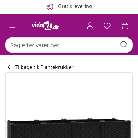
Forrige
Næste
Gratis levering
Tilbage til: Plantekrukker
Køkkenkollekti
#sharemevidaxl