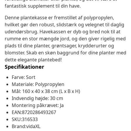
fantastisk supplement til din have.
Denne plantekasse er fremstillet af polypropylen,
hvilket gør den robust, slidstærk og velegnet til daglig
udendørsbrug. Havekassen er dyb og bred nok til at
rumme en stor mængde jord, og den giver rigelig med
plads til dine planter, grøntsager, krydderurter og
blomster. Skab en skøn baggrund for dine planter med
dette elegante plantebed!
Specifikationer
Farve: Sort
Materiale: Polypropylen
Mål: 160 x 40 x 38 cm (L x B x H)
Indvendig højde: 30 cm
Montering påkrævet: Ja
EAN:8720286493267
SKU:316533
Brand:vidaXL