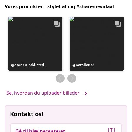
Vores produkter – stylet af dig #sharemevidaxl
Opslag
garden_addicted_
Opslag
natalia87d
offentliggjort
offentliggjort
af
af
Se, hvordan du uploader billeder
Kontakt os!
Gå til hjælpecenteret