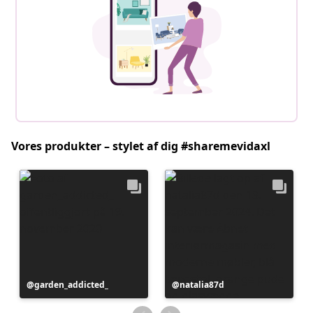
Vores produkter – stylet af dig #sharemevidaxl
Opslag
garden_addicted_
Opslag
natalia87d
offentliggjort
offentliggjort
af
af