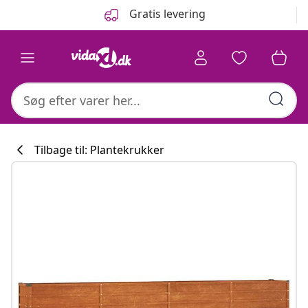
Forrige
Næste
Gratis levering
Tilbage til: Plantekrukker
Køkkenkollekti
#sharemevidaxl