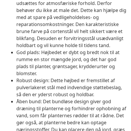
udsættes for atmosfæriske forhold. Derfor
behøver du ikke at male det. Dette kan hjælpe dig
med at spare på vedligeholdelses- og
reparationsomkostninger. Den karakteristiske
brune farve på cortenstål vil helt sikkert være et
blikfang. Desuden er forvitringsstål usædvanligt
holdbart og vil kunne holde til tidens tand.
God plads: Højbedet er dybt og bredt nok til at
rumme en stor mængde jord, og det har god
plads til planter, grøntsager, krydderurter og
blomster.
Robust design: Dette højbed er fremstillet af
pulverlakeret stål med indvendige støttebeslag,
så den er yderst robust og holdbar.
Åben bund: Det bundløse design giver god
dræning til planterne og forhindrer ophobning af
vand, som får planternes rødder til at rådne. Det
gør også, at planterne bedre kan optage
næringsstoffer. Du kan placere den på jord, græs