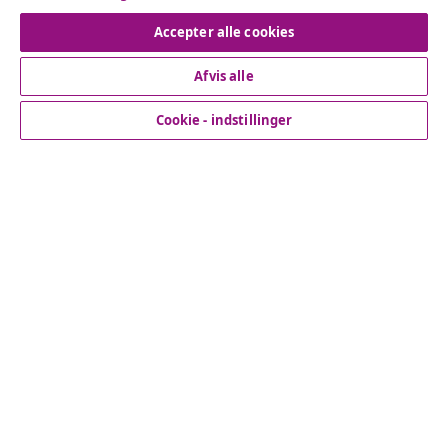
Fortryd køb
Accepter alle cookies
Afvis alle
Kundeservice
Cookie - indstillinger
Virksomhed
vidaXL
Opdag mere