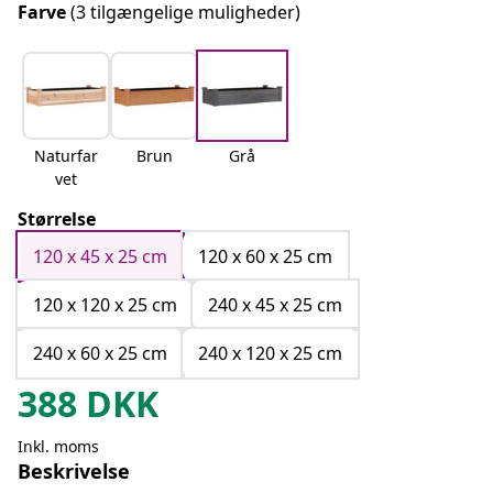
Farve
(3 tilgængelige muligheder)
Naturfar
Brun
Grå
vet
Størrelse
120 x 45 x 25 cm
120 x 60 x 25 cm
120 x 120 x 25 cm
240 x 45 x 25 cm
240 x 60 x 25 cm
240 x 120 x 25 cm
388
DKK
Inkl. moms
Beskrivelse