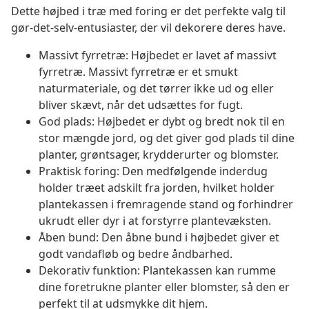
Dette højbed i træ med foring er det perfekte valg til
gør-det-selv-entusiaster, der vil dekorere deres have.
Massivt fyrretræ: Højbedet er lavet af massivt
fyrretræ. Massivt fyrretræ er et smukt
naturmateriale, og det tørrer ikke ud og eller
bliver skævt, når det udsættes for fugt.
God plads: Højbedet er dybt og bredt nok til en
stor mængde jord, og det giver god plads til dine
planter, grøntsager, krydderurter og blomster.
Praktisk foring: Den medfølgende inderdug
holder træet adskilt fra jorden, hvilket holder
plantekassen i fremragende stand og forhindrer
ukrudt eller dyr i at forstyrre plantevæksten.
Åben bund: Den åbne bund i højbedet giver et
godt vandafløb og bedre åndbarhed.
Dekorativ funktion: Plantekassen kan rumme
dine foretrukne planter eller blomster, så den er
perfekt til at udsmykke dit hjem.