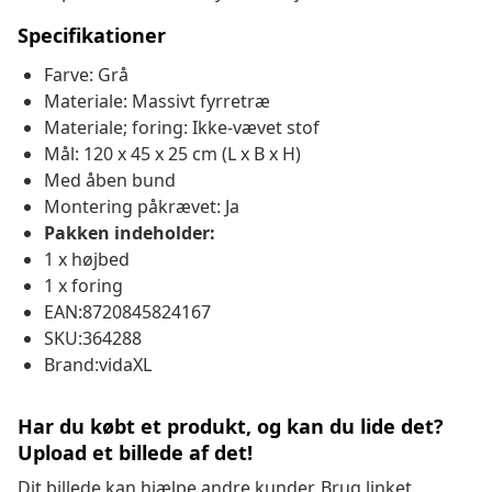
Specifikationer
Farve: Grå
Materiale: Massivt fyrretræ
Materiale; foring: Ikke-vævet stof
Mål: 120 x 45 x 25 cm (L x B x H)
Med åben bund
Montering påkrævet: Ja
Pakken indeholder:
1 x højbed
1 x foring
EAN:8720845824167
SKU:364288
Brand:vidaXL
Har du købt et produkt, og kan du lide det?
Upload et billede af det!
Dit billede kan hjælpe andre kunder. Brug linket