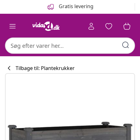
Forrige
Næste
Gratis levering
Tilbage til: Plantekrukker
Køkkenkollekti
#sharemevidaxl