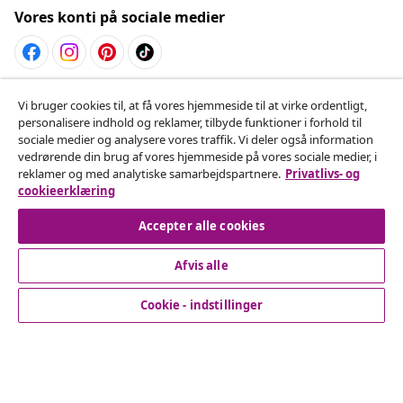
Vores konti på sociale medier
Fortryd køb
Vi bruger cookies til, at få vores hjemmeside til at virke ordentligt,
personalisere indhold og reklamer, tilbyde funktioner i forhold til
Indsend en anmodning om at fortryde din ordre.
sociale medier og analysere vores traffik. Vi deler også information
vedrørende din brug af vores hjemmeside på vores sociale medier, i
Fortryd køb
reklamer og med analytiske samarbejdspartnere.
Privatlivs- og
cookieerklæring
Accepter alle cookies
Kundeservice
Afvis alle
Virksomhed
Cookie - indstillinger
vidaXL