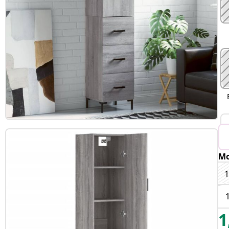
Mo
1
1