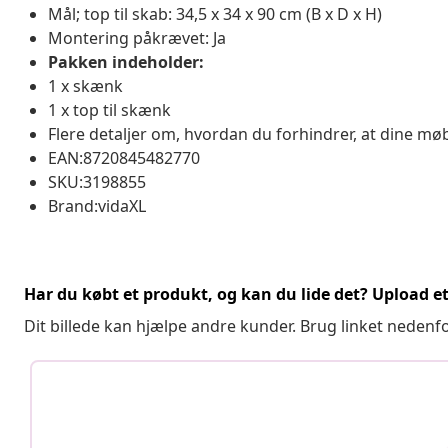
Mål; top til skab: 34,5 x 34 x 90 cm (B x D x H)
Montering påkrævet: Ja
Pakken indeholder:
1 x skænk
1 x top til skænk
Flere detaljer om, hvordan du forhindrer, at dine møb
EAN:8720845482770
SKU:3198855
Brand:vidaXL
Har du købt et produkt, og kan du lide det? Upload et 
Dit billede kan hjælpe andre kunder. Brug linket nedenf