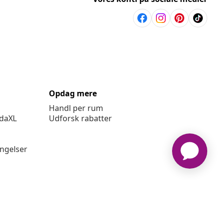
Opdag mere
Handl per rum
idaXL
Udforsk rabatter
ingelser