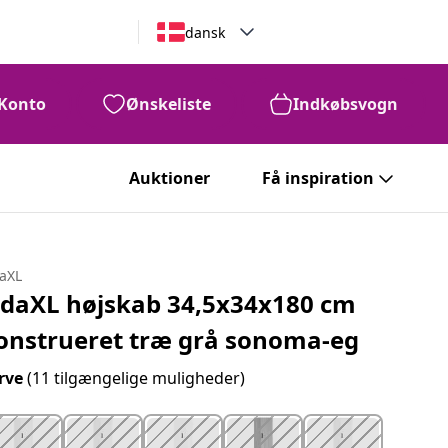
dansk
Konto
Ønskeliste
Indkøbsvogn
Auktioner
Få inspiration
daXL
idaXL højskab 34,5x34x180 cm
onstrueret træ grå sonoma-eg
rve
(11 tilgængelige muligheder)