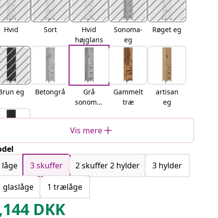
Hvid
Sort
Hvid
Sonoma-
Røget eg
højglans
eg
Brun eg
Betongrå
Grå
Gammelt
artisan
sonoma-
træ
eg
eg
Vis mere
del
Sort eg
 låge
3 skuffer
2 skuffer 2 hylder
3 hylder
1 glaslåge
1 trælåge
,144
DKK