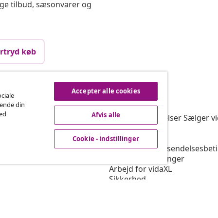
ige tilbud, sæsonvarer og
rtryd køb
Accepter alle cookies
vidaXL
ociale
rende din
gram
Om vidaXL
med
Afvis alle
or vidaXL
Vilkår & betingelser Sælger v
marbejde
Privatlivspolitik
Cookiepolitik
Cookie - indstillinger
Prioriterede forsendelsesbet
Cookie - indstillinger
Arbejd for vidaXL
Sikkerhed
EU-ansvarlige person
Politikken for EPR
Tilgængelighedserklæring