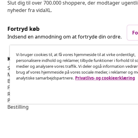
Slut dig til over 700.000 shoppere, der modtager ugentl
nyheder fra vidaXL.
Fortryd køb
Fo
Indsend en anmodning om at fortryde din ordre.
Vi bruger cookies til, at få vores hjemmeside til at virke ordentligt,
Kundeservice
Virksomhed
personalisere indhold og reklamer, tilbyde funktioner i forhold til s
medier og analysere vores traffik. Vi deler også information vedrø
Spor din ordre
Affiliate Pro
brug af vores hjemmeside på vores sociale medier, i reklamer og 
Min konto
Produktion f
analytiske samarbejdspartnere.
Privatlivs- og cookieerklæring
Betaling
Marketingsa
Fragt & levering
Returnering
Produktinformation
Bestilling