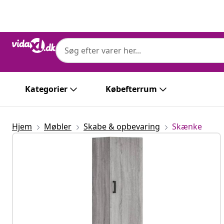
Forrige
Næste
Kategorier
Købefterrum
Hjem
Møbler
Skabe & opbevaring
Skænke