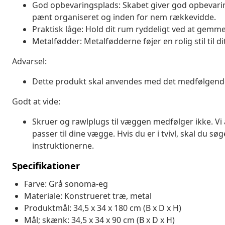
God opbevaringsplads: Skabet giver god opbevaring
pænt organiseret og inden for nem rækkevidde.
Praktisk låge: Hold dit rum ryddeligt ved at gem
Metalfødder: Metalfødderne føjer en rolig stil til dit
Advarsel:
Dette produkt skal anvendes med det medfølgende 
Godt at vide:
Skruer og rawlplugs til væggen medfølger ikke. Vi 
passer til dine vægge. Hvis du er i tvivl, skal du sø
instruktionerne.
Specifikationer
Farve: Grå sonoma-eg
Materiale: Konstrueret træ, metal
Produktmål: 34,5 x 34 x 180 cm (B x D x H)
Mål; skænk: 34,5 x 34 x 90 cm (B x D x H)