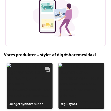
Vores produkter – stylet af dig #sharemevidaxl
Opslag
Inger synnøve sunde
Opslag
giusyna1
offentliggjort
offentliggjort