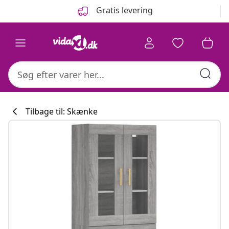
Forrige
Næste
Gratis levering
Tilbage til: Skænke
Køkkenkollekti
#sharemevidaxl