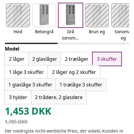
Hvid
Betongrå
Grå
Brun eg
Sonoma-
sonoma-
eg
eg
Model
2 låger
2 glaslåger
2 trælåger
3 skuffer
1 låge 3 skuffer
2 låger og 2 skuffer
1 glaslåge 3 skuffer
1 trælåge 3 skuffer
3 hylder
2 trådøre, 2 glasdøre
1,453
DKK
1,785
DKK
Der niedrigste nicht-werbliche Preis, der vidaXL-Kunden in