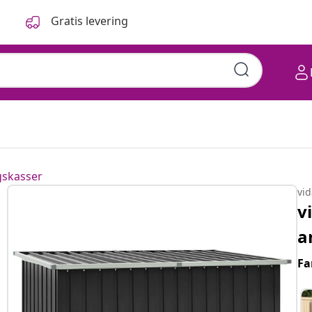
Gratis levering
gskasser
vi
v
a
Fa