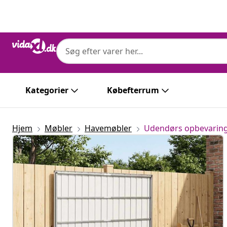
Forrige
Næste
Kategorier
Købefterrum
Hjem
Møbler
Havemøbler
Udendørs opbevarin