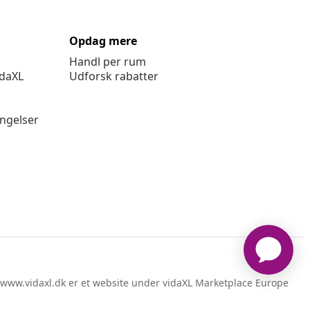
Opdag mere
Handl per rum
idaXL
Udforsk rabatter
ingelser
www.vidaxl.dk er et website under vidaXL Marketplace Europe
B.V.