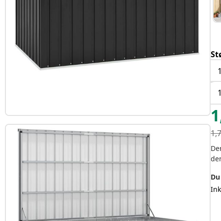
St
1
1,
Der
de
Du
In