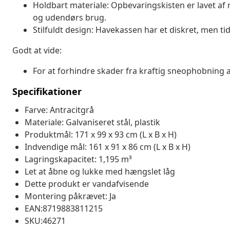
Holdbart materiale: Opbevaringskisten er lavet af r
og udendørs brug.
Stilfuldt design: Havekassen har et diskret, men tid
Godt at vide:
For at forhindre skader fra kraftig sneophobning 
Specifikationer
Farve: Antracitgrå
Materiale: Galvaniseret stål, plastik
Produktmål: 171 x 99 x 93 cm (L x B x H)
Indvendige mål: 161 x 91 x 86 cm (L x B x H)
Lagringskapacitet: 1,195 m³
Let at åbne og lukke med hængslet låg
Dette produkt er vandafvisende
Montering påkrævet: Ja
EAN:8719883811215
SKU:46271