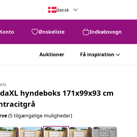
dansk
Konto
Ønskeliste
Indkøbsvogn
Auktioner
Få inspiration
daXL
idaXL hyndeboks 171x99x93 cm
ntracitgrå
rve
(5 tilgængelige muligheder)