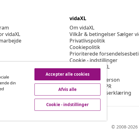
vidaXL
gram
Om vidaXL
or vidaXL
Vilkår & betingelser Sælger v
marbejde
Privatlivspolitik
Cookiepolitik
Prioriterede forsendelsesbet
Cookie - indstillinger
Arbejd for vidaXL
Sikkerhed
Accepter alle cookies
ociale
EU-ansvarlige person
rende din
Politikken for EPR
med
Afvis alle
Tilgængelighedserklæring
Cookie - indstillinger
© 2008-2026 