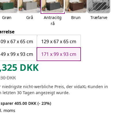
Grøn
Grå
Antracitg
Brun
Træfarve
rå
ørrelse
109 x 67 x 65 cm
129 x 67 x 65 cm
149 x 99 x 93 cm
171 x 99 x 93 cm
,325
DKK
730
DKK
 niedrigste nicht-werbliche Preis, der vidaXL-Kunden in
n letzten 30 Tagen angezeigt wurde.
 sparer 405.00 DKK (- 23%)
kl. moms