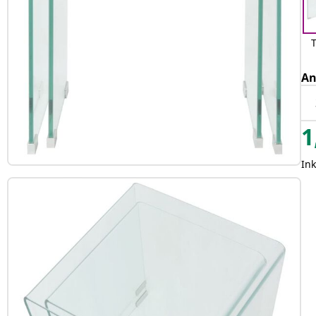
An
1
In