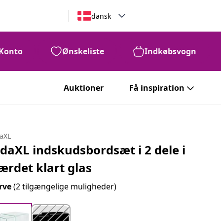
dansk
Konto
Ønskeliste
Indkøbsvogn
Auktioner
Få inspiration
daXL
idaXL indskudsbordsæt i 2 dele i
ærdet klart glas
rve
(2 tilgængelige muligheder)