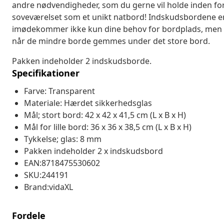
andre nødvendigheder, som du gerne vil holde inden fo
soveværelset som et unikt natbord! Indskudsbordene er
imødekommer ikke kun dine behov for bordplads, men g
når de mindre borde gemmes under det store bord.
Pakken indeholder 2 indskudsborde.
Specifikationer
Farve: Transparent
Materiale: Hærdet sikkerhedsglas
Mål; stort bord: 42 x 42 x 41,5 cm (L x B x H)
Mål for lille bord: 36 x 36 x 38,5 cm (L x B x H)
Tykkelse; glas: 8 mm
Pakken indeholder 2 x indskudsbord
EAN:8718475530602
SKU:244191
Brand:vidaXL
Fordele