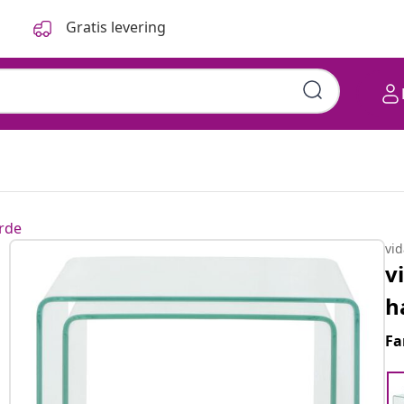
Gratis levering
rde
vi
v
h
Fa