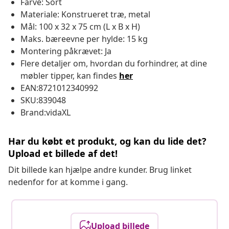
Farve: Sort
Materiale: Konstrueret træ, metal
Mål: 100 x 32 x 75 cm (L x B x H)
Maks. bæreevne per hylde: 15 kg
Montering påkrævet: Ja
Flere detaljer om, hvordan du forhindrer, at dine
møbler tipper, kan findes
her
EAN:8721012340992
SKU:839048
Brand:vidaXL
Har du købt et produkt, og kan du lide det?
Upload et billede af det!
Dit billede kan hjælpe andre kunder. Brug linket
nedenfor for at komme i gang.
Upload billede