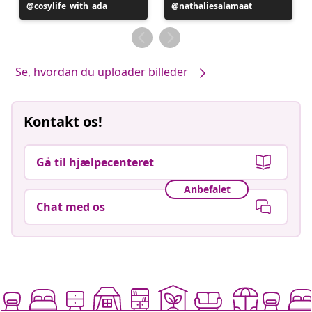
Opslag
cosylife_with_ada
Opslag
nathaliesalamaat
offentliggjort
offentliggjort
af
af
Se, hvordan du uploader billeder
Kontakt os!
Gå til hjælpecenteret
Anbefalet
Chat med os