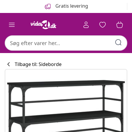
Forrige
Næste
Gratis levering
Tilbage til: Sideborde
Køkkenkollekti
#sharemevidaxl