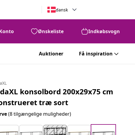
dansk
Konto
Ønskeliste
Indkøbsvogn
Auktioner
Få inspiration
daXL
idaXL konsolbord 200x29x75 cm
onstrueret træ sort
rve
(8 tilgængelige muligheder)