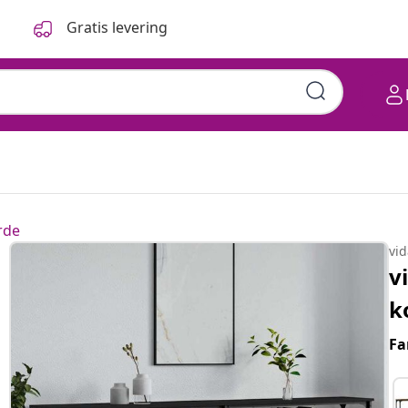
Gratis levering
rde
vi
v
k
Fa