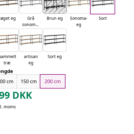
Røget eg
Grå
Brun eg
Sonoma-
Sort
sonoma-
eg
eg
Gammelt
artisan
Sort eg
træ
eg
ængde
100 cm
150 cm
200 cm
99
DKK
kl. moms