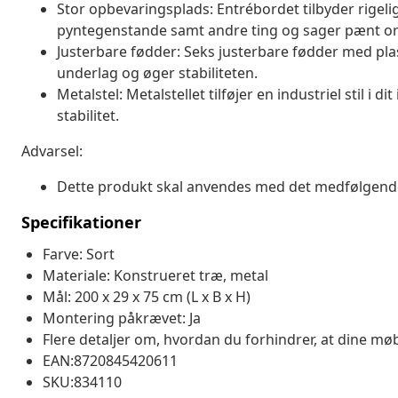
Stor opbevaringsplads: Entrébordet tilbyder rigelig
pyntegenstande samt andre ting og sager pænt or
Justerbare fødder: Seks justerbare fødder med pla
underlag og øger stabiliteten.
Metalstel: Metalstellet tilføjer en industriel stil i 
stabilitet.
Advarsel:
Dette produkt skal anvendes med det medfølgende 
Specifikationer
Farve: Sort
Materiale: Konstrueret træ, metal
Mål: 200 x 29 x 75 cm (L x B x H)
Montering påkrævet: Ja
Flere detaljer om, hvordan du forhindrer, at dine møb
EAN:8720845420611
SKU:834110