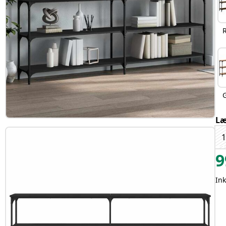
L
9
In