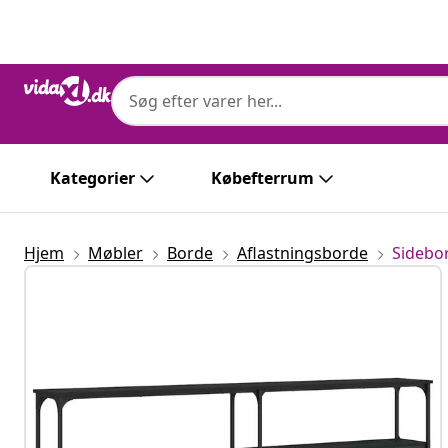
Forrige
Næste
Kategorier
Købefterrum
Hjem
Møbler
Borde
Aflastningsborde
Sidebo