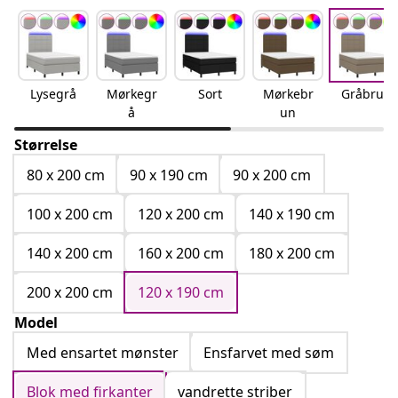
Lysegrå
Mørkegr
Sort
Mørkebr
Gråbrun
å
un
Størrelse
80 x 200 cm
90 x 190 cm
90 x 200 cm
100 x 200 cm
120 x 200 cm
140 x 190 cm
140 x 200 cm
160 x 200 cm
180 x 200 cm
200 x 200 cm
120 x 190 cm
Model
Med ensartet mønster
Ensfarvet med søm
Blok med firkanter
vandrette striber