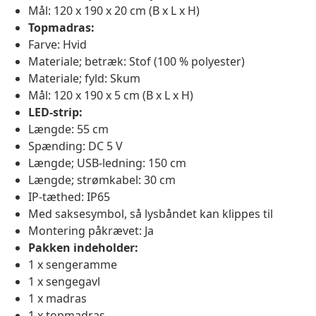
Mål: 120 x 190 x 20 cm (B x L x H)
Topmadras:
Farve: Hvid
Materiale; betræk: Stof (100 % polyester)
Materiale; fyld: Skum
Mål: 120 x 190 x 5 cm (B x L x H)
LED-strip:
Længde: 55 cm
Spænding: DC 5 V
Længde; USB-ledning: 150 cm
Længde; strømkabel: 30 cm
IP-tæthed: IP65
Med saksesymbol, så lysbåndet kan klippes til
Montering påkrævet: Ja
Pakken indeholder:
1 x sengeramme
1 x sengegavl
1 x madras
1 x topmadras