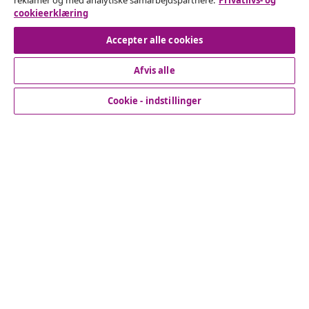
reklamer og med analytiske samarbejdspartnere.
Privatlivs- og
cookieerklæring
Fortryd køb
Accepter alle cookies
Afvis alle
Kundeservice
Cookie - indstillinger
Virksomhed
vidaXL
Opdag mere