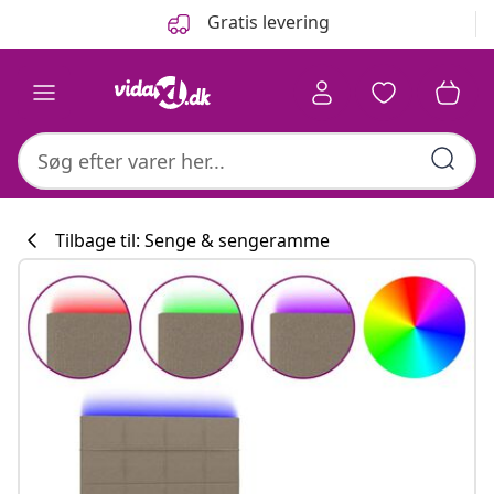
Forrige
Næste
Gratis levering
Tilbage til: Senge & sengeramme
Køkkenkollekti
#sharemevidaxl