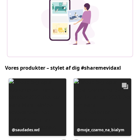
Vores produkter – stylet af dig #sharemevidaxl
Opslag
saudades.wd
Opslag
moje_czarno_na_bialym
offentliggjort
offentliggjort