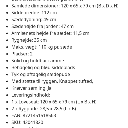
Samlede dimensioner: 120 x 65 x 79 cm (B x D x H)
Siddebredde: 112 cm
Sædedybning: 49 cm
Sædehøjde fra jorden: 47 cm
Armlænets højde fra sædet: 11,5 cm
Ryghøjde: 35 cm
Maks. vægt: 110 kg pr. sæde
Pladser: 2
Solid og holdbar ramme
Behagelig og blød siddeplads
Tyk og aftagelig sædepude
Med støtte til ryggen, Knappet tufted,
Kræver samling: Ja
Leveringsindhold:
1 x Loveseat: 120 x 65 x 79 cm (L x B x H)
2 x Rygpude: 28,5 x 28,5 (L x B)
EAN: 8721451518563
SKU: 42041820