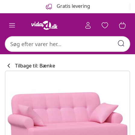
Forrige
Næste
Gratis levering
Tilbage til: Bænke
Køkkenkollekti
#sharemevidaxl