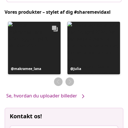
Vores produkter – stylet af dig #sharemevidaxl
Opslag
makramee_lana
Opslag
Julia
offentliggjort
offentliggjort
af
af
Se, hvordan du uploader billeder
Kontakt os!