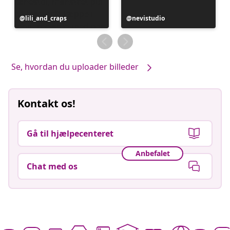
Opslag
lili_and_craps
Opslag
nevistudio
offentliggjort
offentliggjort
af
af
Se, hvordan du uploader billeder
Kontakt os!
Gå til hjælpecenteret
Anbefalet
Chat med os