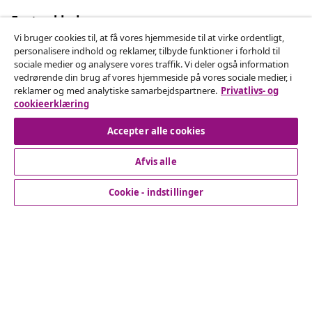
Fortryd køb
Indsend en anmodning om at fortryde din ordre.
Vi bruger cookies til, at få vores hjemmeside til at virke ordentligt,
personalisere indhold og reklamer, tilbyde funktioner i forhold til
sociale medier og analysere vores traffik. Vi deler også information
Fortryd køb
vedrørende din brug af vores hjemmeside på vores sociale medier, i
reklamer og med analytiske samarbejdspartnere.
Privatlivs- og
cookieerklæring
Accepter alle cookies
Kundeservice
Afvis alle
Virksomhed
Cookie - indstillinger
vidaXL
Opdag mere