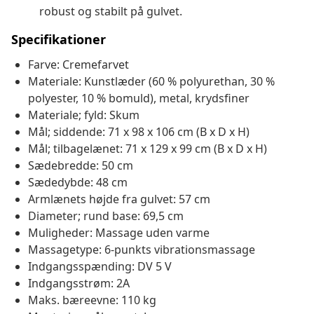
robust og stabilt på gulvet.
Specifikationer
Farve: Cremefarvet
Materiale: Kunstlæder (60 % polyurethan, 30 %
polyester, 10 % bomuld), metal, krydsfiner
Materiale; fyld: Skum
Mål; siddende: 71 x 98 x 106 cm (B x D x H)
Mål; tilbagelænet: 71 x 129 x 99 cm (B x D x H)
Sædebredde: 50 cm
Sædedybde: 48 cm
Armlænets højde fra gulvet: 57 cm
Diameter; rund base: 69,5 cm
Muligheder: Massage uden varme
Massagetype: 6-punkts vibrationsmassage
Indgangsspænding: DV 5 V
Indgangsstrøm: 2A
Maks. bæreevne: 110 kg