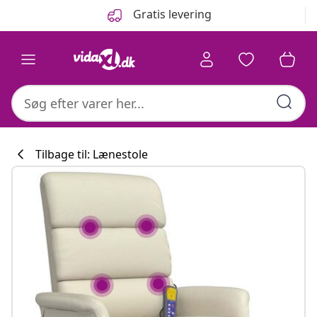
Forrige
Næste
Gratis levering
Tilbage til: Lænestole
Køkkenkollekti
#sharemevidaxl