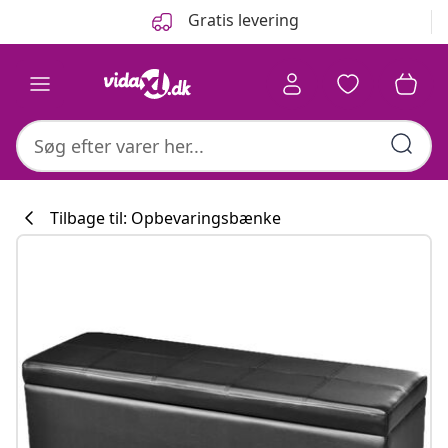
Forrige
Næste
Gratis levering
Tilbage til: Opbevaringsbænke
Køkkenkollekti
#sharemevidaxl