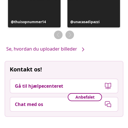
Opslag
thuisopnummer14
Opslag
unacasadipazzi
offentliggjort
offentliggjort
af
af
Se, hvordan du uploader billeder
Kontakt os!
Gå til hjælpecenteret
Anbefalet
Chat med os