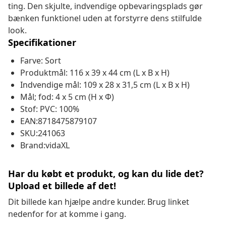
ting. Den skjulte, indvendige opbevaringsplads gør
bænken funktionel uden at forstyrre dens stilfulde
look.
Specifikationer
Farve: Sort
Produktmål: 116 x 39 x 44 cm (L x B x H)
Indvendige mål: 109 x 28 x 31,5 cm (L x B x H)
Mål; fod: 4 x 5 cm (H x Φ)
Stof: PVC: 100%
EAN:8718475879107
SKU:241063
Brand:vidaXL
Har du købt et produkt, og kan du lide det?
Upload et billede af det!
Dit billede kan hjælpe andre kunder. Brug linket
nedenfor for at komme i gang.