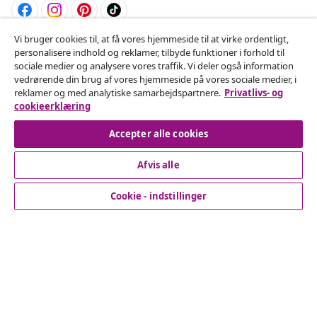
Vi bruger cookies til, at få vores hjemmeside til at virke ordentligt,
Fortryd køb
personalisere indhold og reklamer, tilbyde funktioner i forhold til
sociale medier og analysere vores traffik. Vi deler også information
Indsend en anmodning om at fortryde din ordre.
vedrørende din brug af vores hjemmeside på vores sociale medier, i
reklamer og med analytiske samarbejdspartnere.
Privatlivs- og
Fortryd køb
cookieerklæring
Accepter alle cookies
Afvis alle
Kundeservice
Cookie - indstillinger
Virksomhed
vidaXL
Opdag mere