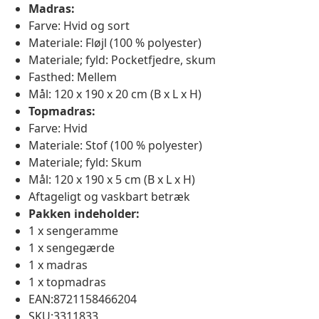
Madras:
Farve: Hvid og sort
Materiale: Fløjl (100 % polyester)
Materiale; fyld: Pocketfjedre, skum
Fasthed: Mellem
Mål: 120 x 190 x 20 cm (B x L x H)
Topmadras:
Farve: Hvid
Materiale: Stof (100 % polyester)
Materiale; fyld: Skum
Mål: 120 x 190 x 5 cm (B x L x H)
Aftageligt og vaskbart betræk
Pakken indeholder:
1 x sengeramme
1 x sengegærde
1 x madras
1 x topmadras
EAN:8721158466204
SKU:3311833