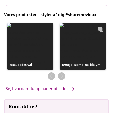
Vores produkter – stylet af dig #sharemevidaxl
Opslag
saudades.wd
Opslag
moje_czarno_na_bialym
offentliggjort
offentliggjort
af
af
Se, hvordan du uploader billeder
Kontakt os!