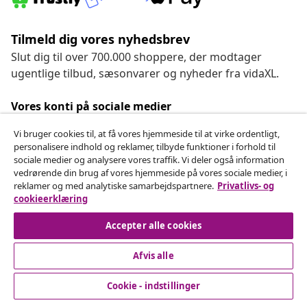
Tilmeld dig vores nyhedsbrev
Slut dig til over 700.000 shoppere, der modtager
ugentlige tilbud, sæsonvarer og nyheder fra vidaXL.
Vores konti på sociale medier
Vi bruger cookies til, at få vores hjemmeside til at virke ordentligt,
personalisere indhold og reklamer, tilbyde funktioner i forhold til
sociale medier og analysere vores traffik. Vi deler også information
Fortryd køb
vedrørende din brug af vores hjemmeside på vores sociale medier, i
reklamer og med analytiske samarbejdspartnere.
Privatlivs- og
Indsend en anmodning om at fortryde din ordre.
cookieerklæring
Fortryd køb
Accepter alle cookies
Afvis alle
Kundeservice
Cookie - indstillinger