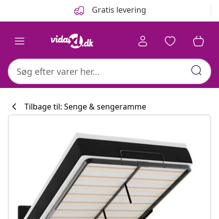
Forrige
Næste
Gratis levering
Tilbage til: Senge & sengeramme
Køkkenkollekti
#sharemevidaxl