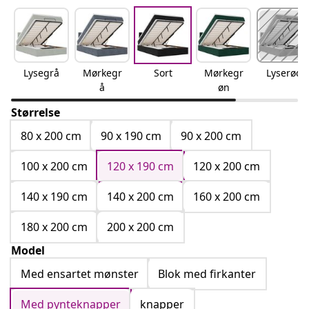
Lysegrå
Mørkegr
Sort
Mørkegr
Lyserød
å
øn
Størrelse
80 x 200 cm
90 x 190 cm
90 x 200 cm
100 x 200 cm
120 x 190 cm
120 x 200 cm
140 x 190 cm
140 x 200 cm
160 x 200 cm
180 x 200 cm
200 x 200 cm
Model
Med ensartet mønster
Blok med firkanter
Med pynteknapper
knapper