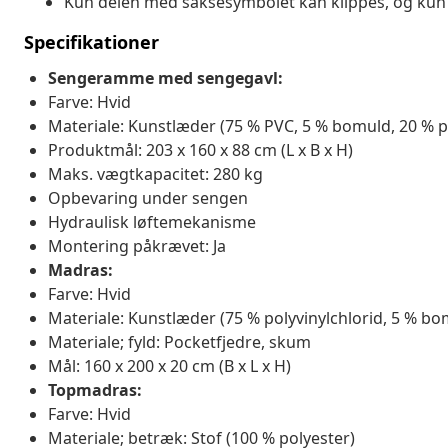
Kun delen med saksesymbolet kan klippes, og kun 
Specifikationer
Sengeramme med sengegavl:
Farve: Hvid
Materiale: Kunstlæder (75 % PVC, 5 % bomuld, 20 % po
Produktmål: 203 x 160 x 88 cm (L x B x H)
Maks. vægtkapacitet: 280 kg
Opbevaring under sengen
Hydraulisk løftemekanisme
Montering påkrævet: Ja
Madras:
Farve: Hvid
Materiale: Kunstlæder (75 % polyvinylchlorid, 5 % bo
Materiale; fyld: Pocketfjedre, skum
Mål: 160 x 200 x 20 cm (B x L x H)
Topmadras:
Farve: Hvid
Materiale; betræk: Stof (100 % polyester)