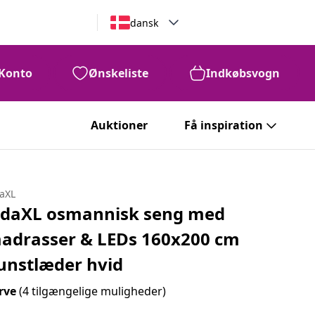
dansk
Konto
Ønskeliste
Indkøbsvogn
Auktioner
Få inspiration
daXL
idaXL osmannisk seng med
adrasser & LEDs 160x200 cm
unstlæder hvid
rve
(4 tilgængelige muligheder)