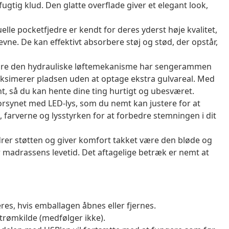
fugtig klud. Den glatte overflade giver et elegant look,
le pocketfjedre er kendt for deres yderst høje kvalitet,
vne. De kan effektivt absorbere støj og stød, der opstår,
være den hydrauliske løftemekanisme har sengerammen
aksimerer pladsen uden at optage ekstra gulvareal. Med
t, så du kan hente dine ting hurtigt og ubesværet.
orsynet med LED-lys, som du nemt kan justere for at
, farverne og lysstyrken for at forbedre stemningen i dit
r støtten og giver komfort takket være den bløde og
 madrassens levetid. Det aftagelige betræk er nemt at
es, hvis emballagen åbnes eller fjernes.
trømkilde (medfølger ikke).