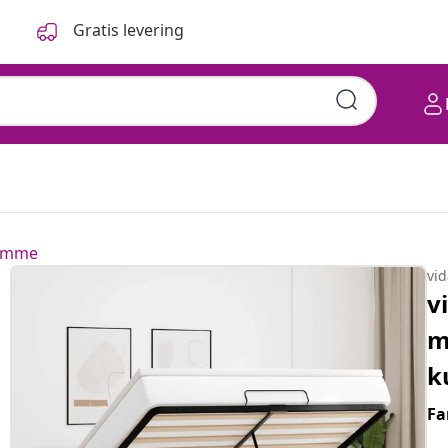
Gratis levering
ramme
vi
v
m
k
Fa