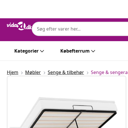
Forrige
Næste
Kategorier
Købefterrum
Hjem
Møbler
Senge & tilbehør
Senge & senge