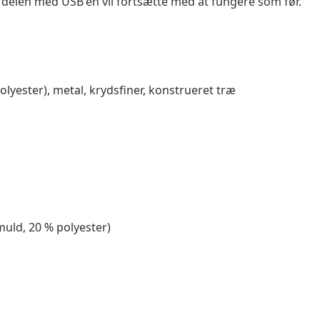
delen med USB'en vil fortsætte med at fungere som før.
lyester), metal, krydsfiner, konstrueret træ
muld, 20 % polyester)