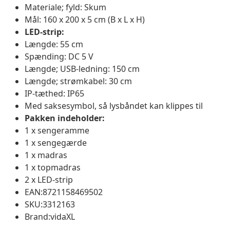
Materiale; fyld: Skum
Mål: 160 x 200 x 5 cm (B x L x H)
LED-strip:
Længde: 55 cm
Spænding: DC 5 V
Længde; USB-ledning: 150 cm
Længde; strømkabel: 30 cm
IP-tæthed: IP65
Med saksesymbol, så lysbåndet kan klippes til
Pakken indeholder:
1 x sengeramme
1 x sengegærde
1 x madras
1 x topmadras
2 x LED-strip
EAN:8721158469502
SKU:3312163
Brand:vidaXL