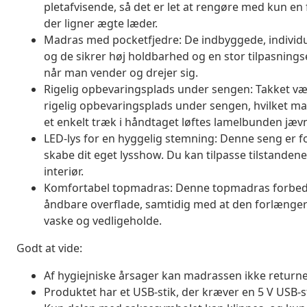
pletafvisende, så det er let at rengøre med kun en 
der ligner ægte læder.
Madras med pocketfjedre: De indbyggede, individuel
og de sikrer høj holdbarhed og en stor tilpasningse
når man vender og drejer sig.
Rigelig opbevaringsplads under sengen: Takket 
rigelig opbevaringsplads under sengen, hvilket m
et enkelt træk i håndtaget løftes lamelbunden jævn
LED-lys for en hyggelig stemning: Denne seng er f
skabe dit eget lysshow. Du kan tilpasse tilstandene
interiør.
Komfortabel topmadras: Denne topmadras forbedre
åndbare overflade, samtidig med at den forlænger
vaske og vedligeholde.
Godt at vide:
Af hygiejniske årsager kan madrassen ikke returner
Produktet har et USB-stik, der kræver en 5 V USB-s