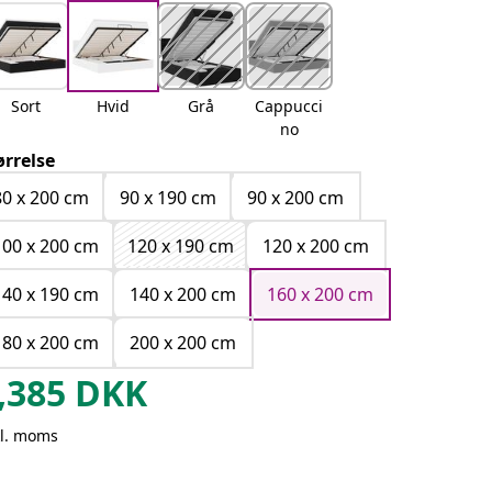
Sort
Hvid
Grå
Cappucci
no
ørrelse
80 x 200 cm
90 x 190 cm
90 x 200 cm
100 x 200 cm
120 x 190 cm
120 x 200 cm
140 x 190 cm
140 x 200 cm
160 x 200 cm
180 x 200 cm
200 x 200 cm
,385
DKK
kl. moms