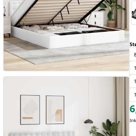
St
6
In