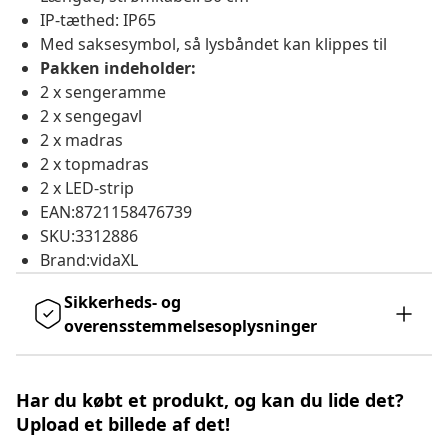
IP-tæthed: IP65
Med saksesymbol, så lysbåndet kan klippes til
Pakken indeholder:
2 x sengeramme
2 x sengegavl
2 x madras
2 x topmadras
2 x LED-strip
EAN:8721158476739
SKU:3312886
Brand:vidaXL
Sikkerheds- og
overensstemmelsesoplysninger
Har du købt et produkt, og kan du lide det?
Upload et billede af det!