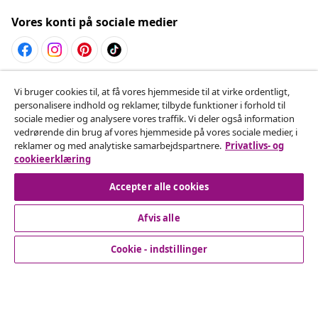
Vores konti på sociale medier
Fortryd køb
Vi bruger cookies til, at få vores hjemmeside til at virke ordentligt,
personalisere indhold og reklamer, tilbyde funktioner i forhold til
Indsend en anmodning om at fortryde din ordre.
sociale medier og analysere vores traffik. Vi deler også information
vedrørende din brug af vores hjemmeside på vores sociale medier, i
Fortryd køb
reklamer og med analytiske samarbejdspartnere.
Privatlivs- og
cookieerklæring
Accepter alle cookies
Kundeservice
Afvis alle
Virksomhed
Cookie - indstillinger
vidaXL