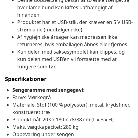
Denne dobbeltseng består af to enkeltsenge, så
hver lamelbund kan løftes uafhængigt af
hinanden.
Produktet har et USB-stik, der kræver en 5 V USB-
strømkilde (medfølger ikke).
Af hygiejniske årsager kan madrassen ikke
returneres, hvis emballagen åbnes eller fjernes.
Kun delen med saksesymbolet kan klippes, og
kun delen med USB'en vil fortsætte med at
fungere som før.
Specifikationer
Sengeramme med sengegavl:
Farve: Mørkegrå
Materiale: Stof (100 % polyester), metal, krydsfiner,
konstrueret træ
Produktmål: 203 x 180 x 78/88 cm (L x B x H)
Maks. vægtkapacitet: 280 kg
Opbevaring under sengen