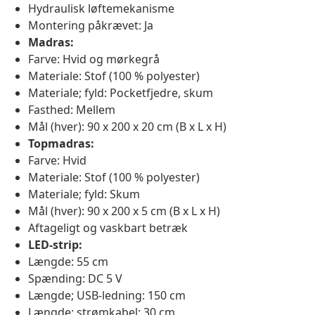
Hydraulisk løftemekanisme
Montering påkrævet: Ja
Madras:
Farve: Hvid og mørkegrå
Materiale: Stof (100 % polyester)
Materiale; fyld: Pocketfjedre, skum
Fasthed: Mellem
Mål (hver): 90 x 200 x 20 cm (B x L x H)
Topmadras:
Farve: Hvid
Materiale: Stof (100 % polyester)
Materiale; fyld: Skum
Mål (hver): 90 x 200 x 5 cm (B x L x H)
Aftageligt og vaskbart betræk
LED-strip:
Længde: 55 cm
Spænding: DC 5 V
Længde; USB-ledning: 150 cm
Længde; strømkabel: 30 cm