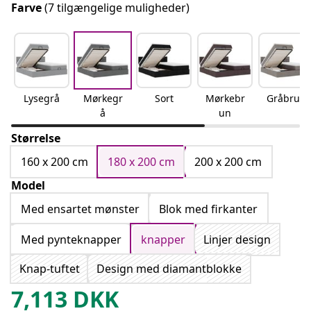
Farve
(7 tilgængelige muligheder)
Lysegrå
Mørkegr
Sort
Mørkebr
Gråbrun
å
un
Størrelse
160 x 200 cm
180 x 200 cm
200 x 200 cm
Model
Med ensartet mønster
Blok med firkanter
Med pynteknapper
knapper
Linjer design
Knap-tuftet
Design med diamantblokke
7,113
DKK