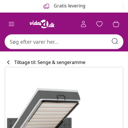
Forrige
Næste
Gratis levering
Tilbage til: Senge & sengeramme
Køkkenkollekti
#sharemevidaxl