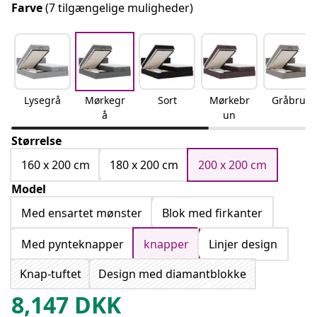
Farve
(7 tilgængelige muligheder)
Lysegrå
Mørkegr
Sort
Mørkebr
Gråbrun
å
un
Størrelse
160 x 200 cm
180 x 200 cm
200 x 200 cm
Model
Med ensartet mønster
Blok med firkanter
Med pynteknapper
knapper
Linjer design
Knap-tuftet
Design med diamantblokke
8,147
DKK