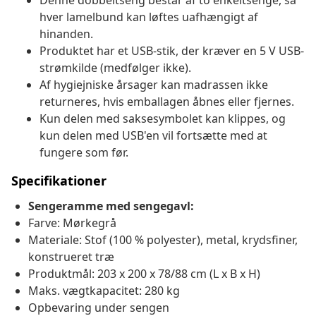
Denne dobbeltseng består af to enkeltsenge, så
hver lamelbund kan løftes uafhængigt af
hinanden.
Produktet har et USB-stik, der kræver en 5 V USB-
strømkilde (medfølger ikke).
Af hygiejniske årsager kan madrassen ikke
returneres, hvis emballagen åbnes eller fjernes.
Kun delen med saksesymbolet kan klippes, og
kun delen med USB'en vil fortsætte med at
fungere som før.
Specifikationer
Sengeramme med sengegavl:
Farve: Mørkegrå
Materiale: Stof (100 % polyester), metal, krydsfiner,
konstrueret træ
Produktmål: 203 x 200 x 78/88 cm (L x B x H)
Maks. vægtkapacitet: 280 kg
Opbevaring under sengen