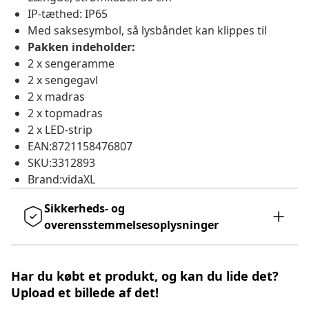
IP-tæthed: IP65
Med saksesymbol, så lysbåndet kan klippes til
Pakken indeholder:
2 x sengeramme
2 x sengegavl
2 x madras
2 x topmadras
2 x LED-strip
EAN:8721158476807
SKU:3312893
Brand:vidaXL
Sikkerheds- og
overensstemmelsesoplysninger
Har du købt et produkt, og kan du lide det?
Upload et billede af det!