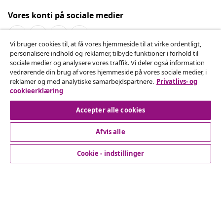
Vores konti på sociale medier
Vi bruger cookies til, at få vores hjemmeside til at virke ordentligt,
personalisere indhold og reklamer, tilbyde funktioner i forhold til
Fortryd køb
sociale medier og analysere vores traffik. Vi deler også information
vedrørende din brug af vores hjemmeside på vores sociale medier, i
Indsend en anmodning om at fortryde din ordre.
reklamer og med analytiske samarbejdspartnere.
Privatlivs- og
cookieerklæring
Fortryd køb
Accepter alle cookies
Afvis alle
Kundeservice
Cookie - indstillinger
Virksomhed
vidaXL