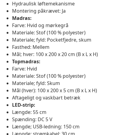
Hydraulisk løftemekanisme
Montering påkrævet: Ja
Madras:
Farve: Hvid og mørkegrå
Materiale: Stof (100 % polyester)
Materiale; fyld: Pocketfjedre, skum
Fasthed: Mellem
Mål; hver: 100 x 200 x 20 cm (B x L x H)
Topmadras:
Farve: Hvid
Materiale: Stof (100 % polyester)
Materiale; fyld: Skum
Mål (hver): 100 x 200 x 5 cm (B x L x H)
Aftageligt og vaskbart betræk
LED-strip:
Længde: 55 cm
Spænding: DC 5 V
Længde; USB-ledning: 150 cm
Længde; strømkabel: 30 cm