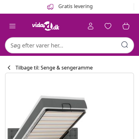
Forrige
Næste
Gratis levering
Tilbage til: Senge & sengeramme
Køkkenkollekti
#sharemevidaxl