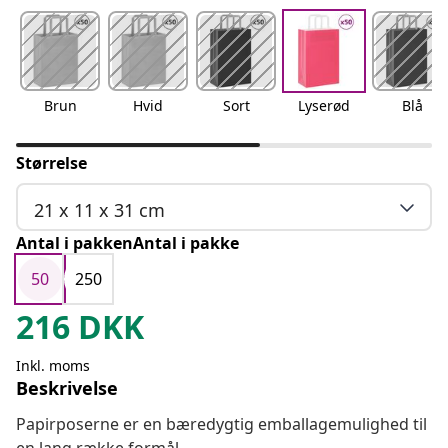
Brun
Hvid
Sort
Lyserød
Blå
Størrelse
21 x 11 x 31 cm
Antal i pakkenAntal i pakke
50
250
216
DKK
Inkl. moms
Beskrivelse
Papirposerne er en bæredygtig emballagemulighed til