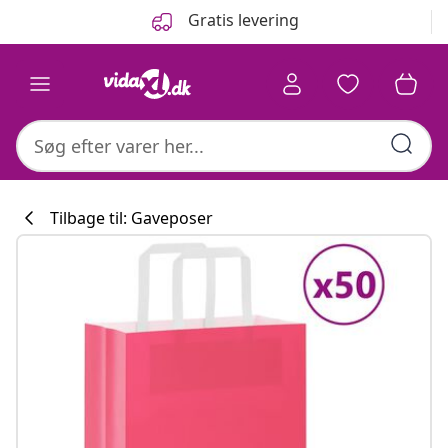
Forrige
Næste
Gratis levering
Tilbage til: Gaveposer
Køkkenkollekti
#sharemevidaxl