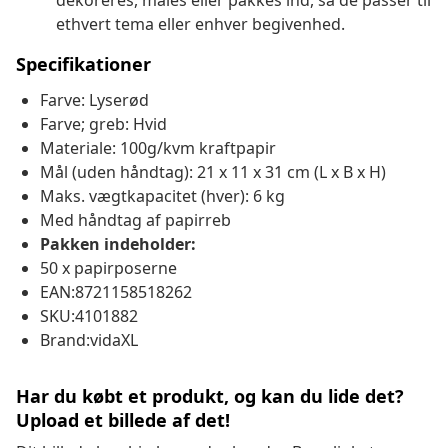
dekoreres, males eller pakkes ind, så de passer til
ethvert tema eller enhver begivenhed.
Specifikationer
Farve: Lyserød
Farve; greb: Hvid
Materiale: 100g/kvm kraftpapir
Mål (uden håndtag): 21 x 11 x 31 cm (L x B x H)
Maks. vægtkapacitet (hver): 6 kg
Med håndtag af papirreb
Pakken indeholder:
50 x papirposerne
EAN:8721158518262
SKU:4101882
Brand:vidaXL
Har du købt et produkt, og kan du lide det?
Upload et billede af det!