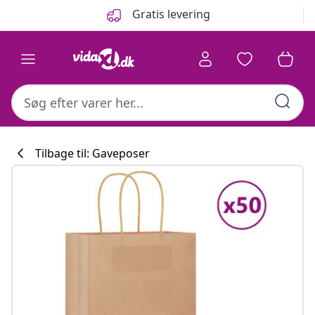
Forrige
Næste
Gratis levering
Tilbage til: Gaveposer
Køkkenkollekti
#sharemevidaxl