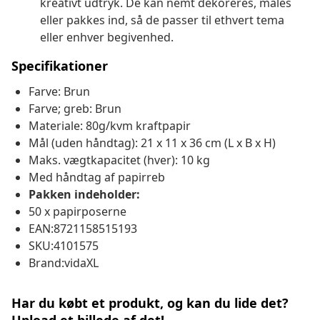
kreativt udtryk. De kan nemt dekoreres, males
eller pakkes ind, så de passer til ethvert tema
eller enhver begivenhed.
Specifikationer
Farve: Brun
Farve; greb: Brun
Materiale: 80g/kvm kraftpapir
Mål (uden håndtag): 21 x 11 x 36 cm (L x B x H)
Maks. vægtkapacitet (hver): 10 kg
Med håndtag af papirreb
Pakken indeholder:
50 x papirposerne
EAN:8721158515193
SKU:4101575
Brand:vidaXL
Har du købt et produkt, og kan du lide det?