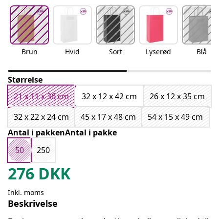
Brun
Hvid
Sort
Lyserød
Blå
Størrelse
21 x 11 x 36 cm
32 x 12 x 42 cm
26 x 12 x 35 cm
32 x 22 x 24 cm
45 x 17 x 48 cm
54 x 15 x 49 cm
Antal i pakkenAntal i pakke
50
250
276
DKK
Inkl. moms
Beskrivelse