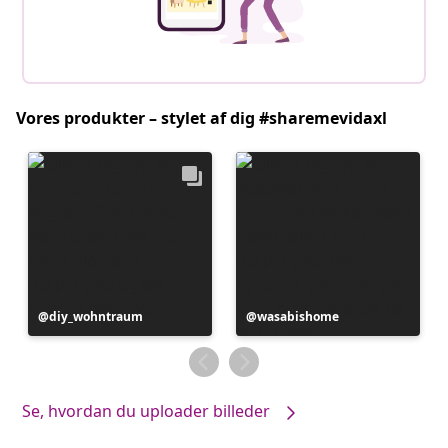
Vores produkter – stylet af dig #sharemevidaxl
Opslag
diy_wohntraum
Opslag
wasabishome
offentliggjort
offentliggjort
af
af
Se, hvordan du uploader billeder