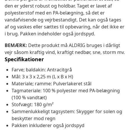
den er yderst robust og holdbar. Taget er lavet af
polyesterstof med en PA-belægning, så det er
vandafvisende og vejrbestandigt. Det kan også tages
af og vaskes eller sættes til opbevaring, når det ikke er
i brug. Pakken indeholder også jordspyd.
BEMÆRK:
Dette produkt må ALDRIG bruges i dårligt
vejr såsom kraftig vind, kraftigt nedbør, sne, storm mv.
Specifikationer
Farve; baldakin: Antracitgrå
Mål: 3 x 3 x 2,25 m (L x B x H)
Materiale; ramme: Pulverlakeret stål
Tagmateriale: 100 % polyester med PA-belægning
(100 % vandtæt)
Stofvægt: 180 g/m²
Sammenlukkeligt tagsystem: Skygger for solen og
beskytter mod regn
Pakken inkluderer også jordspyd