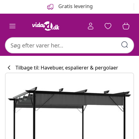
Forrige
Næste
Gratis levering
Tilbage til: Havebuer, espalierer & pergolaer
Køkkenkollekti
#sharemevidaxl