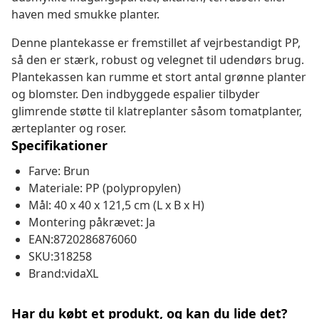
haven med smukke planter.
Denne plantekasse er fremstillet af vejrbestandigt PP,
så den er stærk, robust og velegnet til udendørs brug.
Plantekassen kan rumme et stort antal grønne planter
og blomster. Den indbyggede espalier tilbyder
glimrende støtte til klatreplanter såsom tomatplanter,
ærteplanter og roser.
Specifikationer
Farve: Brun
Materiale: PP (polypropylen)
Mål: 40 x 40 x 121,5 cm (L x B x H)
Montering påkrævet: Ja
EAN:8720286876060
SKU:318258
Brand:vidaXL
Har du købt et produkt, og kan du lide det?