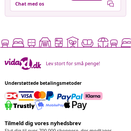
Chat med os
Lev stort for små penge!
Understøttede betalingsmetoder
Tilmeld dig vores nyhedsbrev
Slut dig til over 700.000 shoppere, der modtager