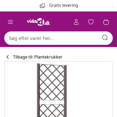
Forrige
Næste
Gratis levering
Tilbage til: Plantekrukker
Køkkenkollekti
#sharemevidaxl