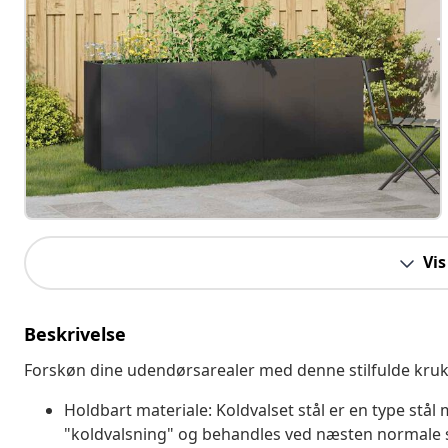
Vis
Beskrivelse
Forskøn dine udendørsarealer med denne stilfulde krukke
Holdbart materiale: Koldvalset stål er en type stål
"koldvalsning" og behandles ved næsten normale st