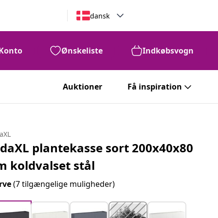
dansk
Konto
Ønskeliste
Indkøbsvogn
Auktioner
Få inspiration
daXL
idaXL plantekasse sort 200x40x80
m koldvalset stål
rve
(7 tilgængelige muligheder)