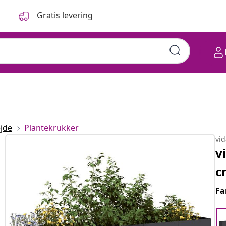
Gratis levering
jde
Plantekrukker
vi
v
c
Fa