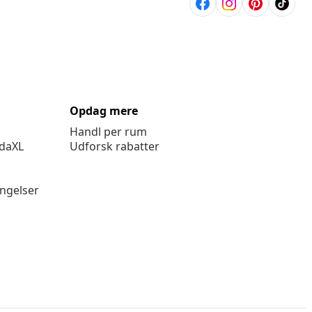
Opdag mere
Handl per rum
idaXL
Udforsk rabatter
ingelser