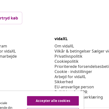
rtryd køb
vidaXL
gram
Om vidaXL
or vidaXL
Vilkår & betingelser Sælger v
marbejde
Privatlivspolitik
Cookiepolitik
Prioriterede forsendelsesbet
Cookie - indstillinger
Arbejd for vidaXL
Sikkerhed
EU-ansvarlige person
Politikken for EPR
Tilgængelighedserklæring
Accepter alle cookies
ociale
rende din