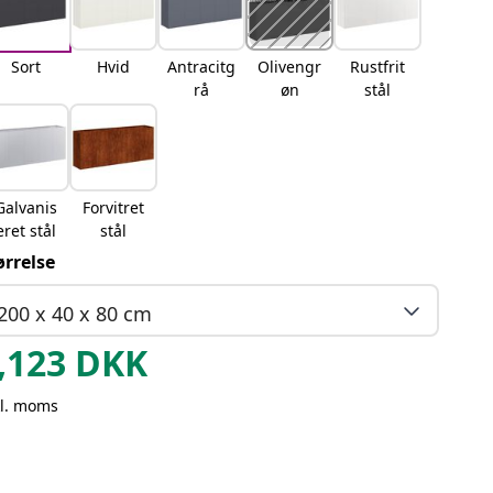
Sort
Hvid
Antracitg
Olivengr
Rustfrit
rå
øn
stål
Galvanis
Forvitret
eret stål
stål
ørrelse
200 x 40 x 80 cm
,123
DKK
kl. moms