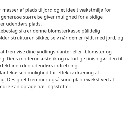
masser af plads til jord og et ideelt vækstmiljø for
 generøse størrelse giver mulighed for alsidige
ler udendørs plads.
tebeslag sikrer denne blomsterkasse pålidelig
der strukturen sikker, selv når den er fyldt med jord, og
 at fremvise dine yndlingsplanter eller -blomster og
præg. Dens moderne æstetik og naturlige finish gør den til
rfekt ind i den udendørs indretning.
antekassen mulighed for effektiv dræning af
ng. Designet fremmer også sund plantevækst ved at
 bedre kan optage næringsstoffer.