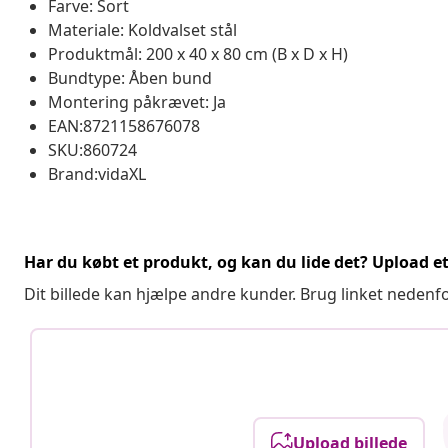
Farve: Sort
Materiale: Koldvalset stål
Produktmål: 200 x 40 x 80 cm (B x D x H)
Bundtype: Åben bund
Montering påkrævet: Ja
EAN:8721158676078
SKU:860724
Brand:vidaXL
Har du købt et produkt, og kan du lide det? Upload et 
Dit billede kan hjælpe andre kunder. Brug linket nedenf
Upload billede