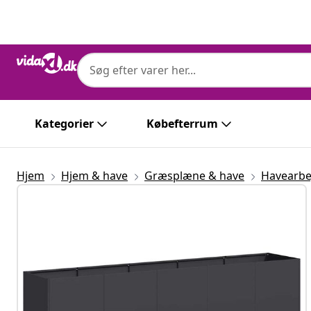
Forrige
Næste
Kategorier
Købefterrum
Hjem
Hjem & have
Græsplæne & have
Havearbe