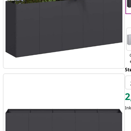
St
2
In