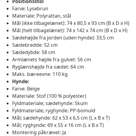
Positionsstol
Farve: Lysebrun
Materiale: Polyrattan, stål
Mål (ikke tilbagelænet): 74 x 80,5 x 93 cm (B x D x H)
Mål (helt tilbagelænet): 74 x 142 x 74 cm (B x D x H)
Sædehøjde fra jorden (uden hynde): 33,5 cm
Sædebredde: 52 cm
Sædedybde: 58 cm
Armlænets højde fra gulvet: 56 cm
Ryglænshøjde fra sædet: 64 cm
Maks. bæreevne: 110 kg
Hynde:
Farve: Beige
Materiale: Stof (100 % polyester)
Fyldmateriale; sædehynde: Skum
Fyldmateriale; ryghynde: PP-bomuld
Mål; sædehynde: 62 x 53 x 6,5 cm (L x B x T)
Mål; ryghynde: 69 x 55 x 16 cm (L x B x T)
Montering påkrævet: Ja