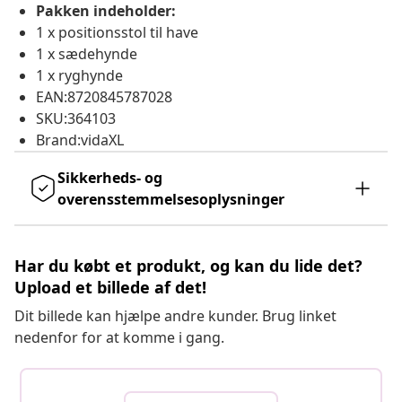
Pakken indeholder:
1 x positionsstol til have
1 x sædehynde
1 x ryghynde
EAN:8720845787028
SKU:364103
Brand:vidaXL
Sikkerheds- og
overensstemmelsesoplysninger
Har du købt et produkt, og kan du lide det?
Upload et billede af det!
Dit billede kan hjælpe andre kunder. Brug linket
nedenfor for at komme i gang.