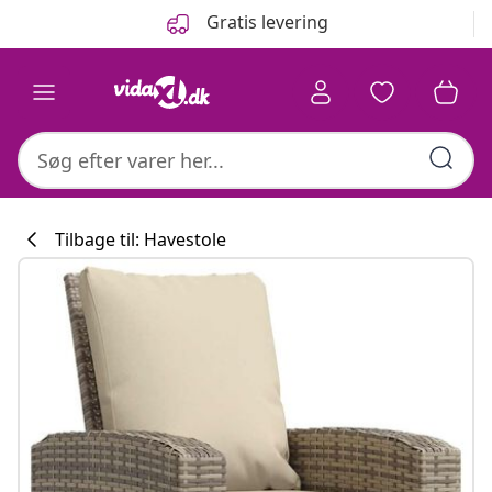
Forrige
Næste
Gratis levering
Tilbage til: Havestole
Køkkenkollekti
#sharemevidaxl