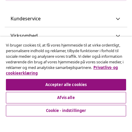
Kundeservice
Virksomhed
Vi bruger cookies til, at få vores hjemmeside til at virke ordentligt,
personalisere indhold og reklamer, tilbyde funktioner i forhold til
vidaXL
sociale medier og analysere vores traffik. Vi deler også information
vedrørende din brug af vores hjemmeside på vores sociale medier, i
reklamer og med analytiske samarbejdspartnere.
Privatlivs- og
Opdag mere
cookieerklæring
Accepter alle cookies
Afvis alle
Cookie - indstillinger
© 2008-2026 www.vidaxl.dk er et website under vidaXL
Marketplace Europe B.V.