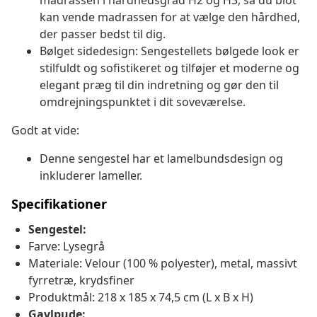
madrassen i hårdhedsgrad H2 og H3, så du blot
kan vende madrassen for at vælge den hårdhed,
der passer bedst til dig.
Bølget sidedesign: Sengestellets bølgede look er
stilfuldt og sofistikeret og tilføjer et moderne og
elegant præg til din indretning og gør den til
omdrejningspunktet i dit soveværelse.
Godt at vide:
Denne sengestel har et lamelbundsdesign og
inkluderer lameller.
Specifikationer
Sengestel:
Farve: Lysegrå
Materiale: Velour (100 % polyester), metal, massivt
fyrretræ, krydsfiner
Produktmål: 218 x 185 x 74,5 cm (L x B x H)
Gavlpude: