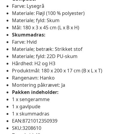
Farve: Lysegrå
Materiale: Fløjl (100 % polyester)
Materiale; fyld: Skum
Mål: 180 x 3 x 45 cm (L x B x H)
Skummadras:
Farve: Hvid
Materiale; betræk: Strikket stof
Materiale; fyld: 22D PU-skum
Hårdhed: H2 og H3
Produktmål: 180 x 200 x 17 cm (B x L x T)
Rangenavn: Hanko
Montering påkrævet: Ja
Pakken indeholder:
1 x sengeramme
1 x gavlpude
1 x skummadras
EAN:8721012350939
SKU:3208610