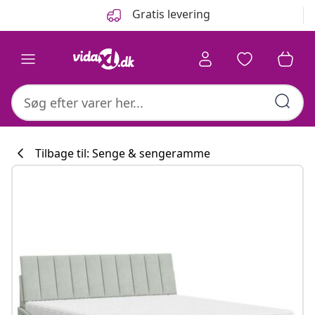
Forrige
Næste
Gratis levering
Tilbage til: Senge & sengeramme
Køkkenkollekti
#sharemevidaxl