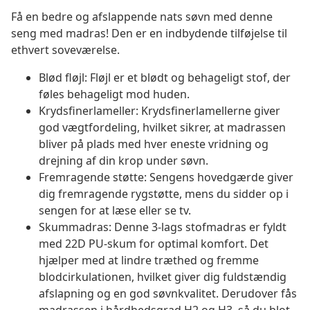
Få en bedre og afslappende nats søvn med denne
seng med madras! Den er en indbydende tilføjelse til
ethvert soveværelse.
Blød fløjl: Fløjl er et blødt og behageligt stof, der
føles behageligt mod huden.
Krydsfinerlameller: Krydsfinerlamellerne giver
god vægtfordeling, hvilket sikrer, at madrassen
bliver på plads med hver eneste vridning og
drejning af din krop under søvn.
Fremragende støtte: Sengens hovedgærde giver
dig fremragende rygstøtte, mens du sidder op i
sengen for at læse eller se tv.
Skummadras: Denne 3-lags stofmadras er fyldt
med 22D PU-skum for optimal komfort. Det
hjælper med at lindre træthed og fremme
blodcirkulationen, hvilket giver dig fuldstændig
afslapning og en god søvnkvalitet. Derudover fås