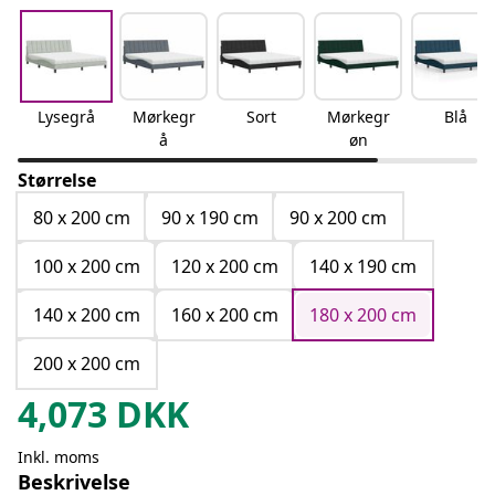
Lysegrå
Mørkegr
Sort
Mørkegr
Blå
å
øn
Størrelse
80 x 200 cm
90 x 190 cm
90 x 200 cm
100 x 200 cm
120 x 200 cm
140 x 190 cm
140 x 200 cm
160 x 200 cm
180 x 200 cm
200 x 200 cm
4,073
DKK
Inkl. moms
Beskrivelse