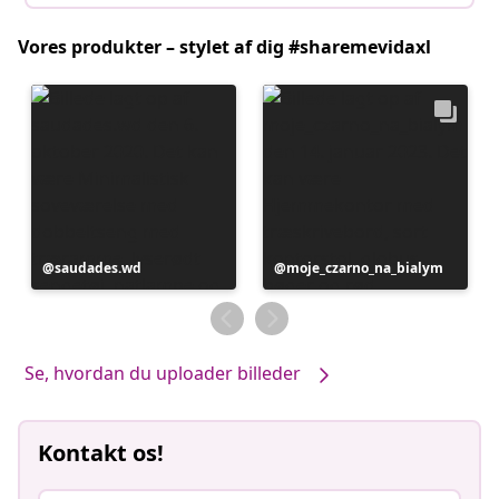
Vores produkter – stylet af dig #sharemevidaxl
Opslag
saudades.wd
Opslag
moje_czarno_na_bialym
offentliggjort
offentliggjort
af
af
Se, hvordan du uploader billeder
Kontakt os!