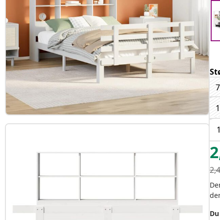
St
7
1
2
2,
Der
de
Du