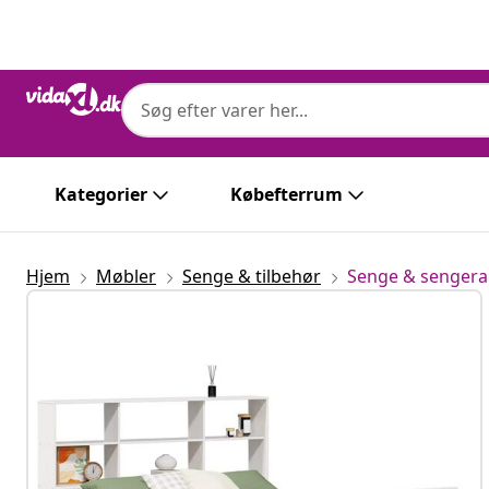
Forrige
Næste
Kategorier
Købefterrum
Hjem
Møbler
Senge & tilbehør
Senge & senge