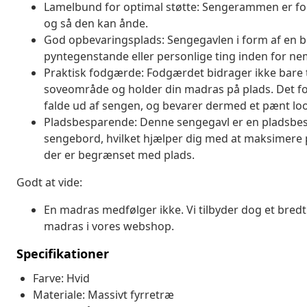
Lamelbund for optimal støtte: Sengerammen er for
og så den kan ånde.
God opbevaringsplads: Sengegavlen i form af en bog
pyntegenstande eller personlige ting inden for nem
Praktisk fodgærde: Fodgærdet bidrager ikke bare t
soveområde og holder din madras på plads. Det for
falde ud af sengen, og bevarer dermed et pænt lo
Pladsbesparende: Denne sengegavl er en pladsbesp
sengebord, hvilket hjælper dig med at maksimere p
der er begrænset med plads.
Godt at vide:
En madras medfølger ikke. Vi tilbyder dog et bred
madras i vores webshop.
Specifikationer
Farve: Hvid
Materiale: Massivt fyrretræ