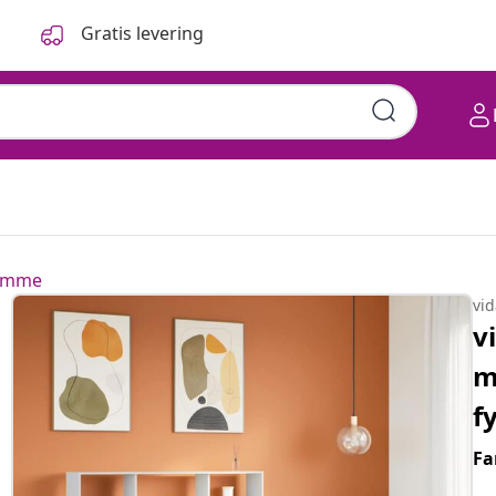
Gratis levering
ramme
vi
v
m
f
Fa