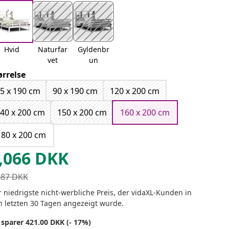
Hvid
Naturfar
Gyldenbr
vet
un
ørrelse
5 x 190 cm
90 x 190 cm
120 x 200 cm
40 x 200 cm
150 x 200 cm
160 x 200 cm
180 x 200 cm
,066
DKK
487
DKK
 niedrigste nicht-werbliche Preis, der vidaXL-Kunden in
n letzten 30 Tagen angezeigt wurde.
 sparer 421.00 DKK (- 17%)