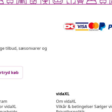
ige tilbud, sæsonvarer og
rtryd køb
vidaXL
gram
Om vidaXL
or vidaXL
Vilkår & betingelser Sælger v
marbejde
Privatlivspolitik