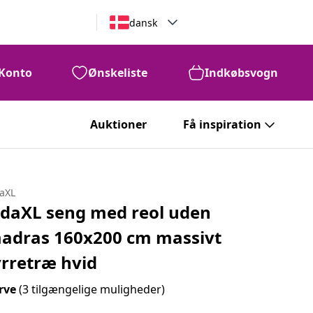
dansk
Konto
Ønskeliste
Indkøbsvogn
Auktioner
Få inspiration
daXL
idaXL seng med reol uden
adras 160x200 cm massivt
yrretræ hvid
rve
(3 tilgængelige muligheder)