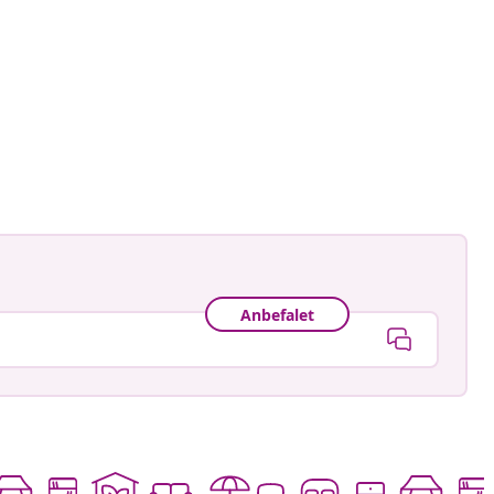
gmann
ggjort
Anbefalet