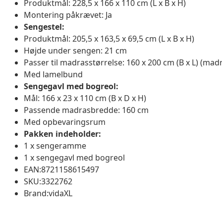
Produktmål: 228,5 x 166 x 110 cm (L x B x H)
Montering påkrævet: Ja
Sengestel:
Produktmål: 205,5 x 163,5 x 69,5 cm (L x B x H)
Højde under sengen: 21 cm
Passer til madrasstørrelse: 160 x 200 cm (B x L) (mad
Med lamelbund
Sengegavl med bogreol:
Mål: 166 x 23 x 110 cm (B x D x H)
Passende madrasbredde: 160 cm
Med opbevaringsrum
Pakken indeholder:
1 x sengeramme
1 x sengegavl med bogreol
EAN:8721158615497
SKU:3322762
Brand:vidaXL