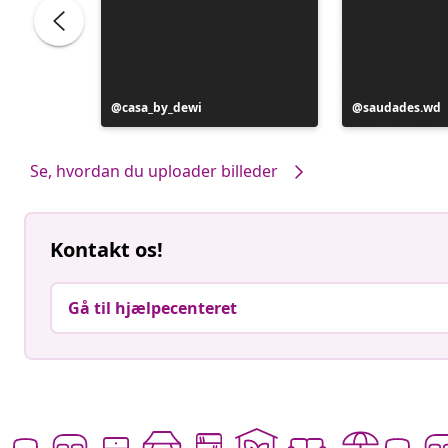
Opslag
casa_by_dewi
Opslag
saudades.wd
offentliggjort
offentliggjort
af
af
Se, hvordan du uploader billeder
Kontakt os!
Gå til hjælpecenteret