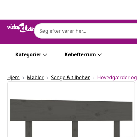
Forrige
Næste
Kategorier
Købefterrum
Hjem
Møbler
Senge & tilbehør
Hovedgærder og