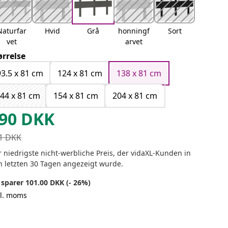
Naturfar
Hvid
Grå
honningf
Sort
vet
arvet
ørrelse
93.5 x 81 cm
124 x 81 cm
138 x 81 cm
44 x 81 cm
154 x 81 cm
204 x 81 cm
90
DKK
1
DKK
 niedrigste nicht-werbliche Preis, der vidaXL-Kunden in
n letzten 30 Tagen angezeigt wurde.
 sparer 101.00 DKK (- 26%)
kl. moms