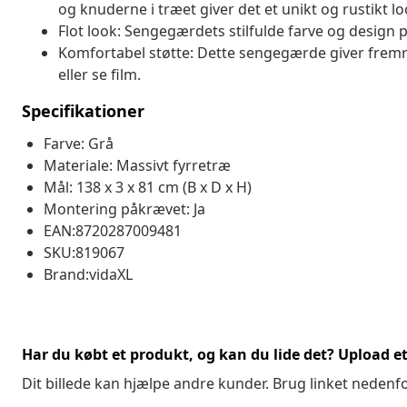
og knuderne i træet giver det et unikt og rustikt lo
Flot look: Sengegærdets stilfulde farve og design p
Komfortabel støtte: Dette sengegærde giver fremra
eller se film.
Specifikationer
Farve: Grå
Materiale: Massivt fyrretræ
Mål: 138 x 3 x 81 cm (B x D x H)
Montering påkrævet: Ja
EAN:8720287009481
SKU:819067
Brand:vidaXL
Har du købt et produkt, og kan du lide det? Upload et 
Dit billede kan hjælpe andre kunder. Brug linket nedenf