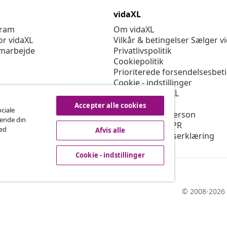
vidaXL
gram
Om vidaXL
or vidaXL
Vilkår & betingelser Sælger v
marbejde
Privatlivspolitik
Cookiepolitik
Prioriterede forsendelsesbet
Cookie - indstillinger
Arbejd for vidaXL
Sikkerhed
Accepter alle cookies
ociale
EU-ansvarlige person
rende din
Politikken for EPR
med
Afvis alle
Tilgængelighedserklæring
Cookie - indstillinger
© 2008-2026 