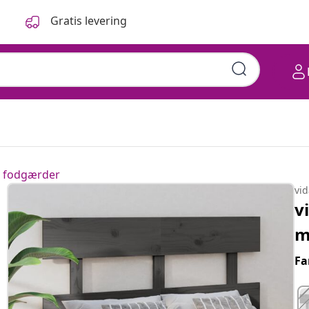
Gratis levering
 fodgærder
vi
v
m
Fa