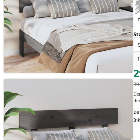
St
1
2
39
Der
de
Du
In