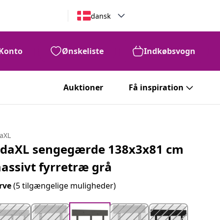
dansk
Konto
Ønskeliste
Indkøbsvogn
Auktioner
Få inspiration
daXL
idaXL sengegærde 138x3x81 cm
assivt fyrretræ grå
rve
(5 tilgængelige muligheder)