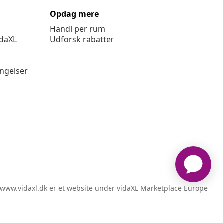
Opdag mere
Handl per rum
idaXL
Udforsk rabatter
ingelser
www.vidaxl.dk er et website under vidaXL Marketplace Europe
B.V.