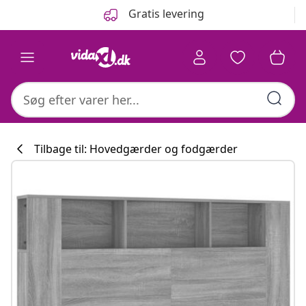
Forrige
Næste
Gratis levering
Tilbage til: Hovedgærder og fodgærder
Køkkenkollekti
#sharemevidaxl