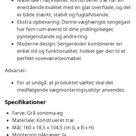
Materiale i høj kvalitet: Konstrueret træ har en
enestående kvalitet med en glat overflade, og det
er både stærkt, stabilt og fugtafvisende.
Ekstra opbevaring: Denne væghængte sengegavl
har fem rum øverst til dine yndlingsbøger,
pyntegenstande og andre ting.
Moderne design: Sengereolen kombinerer en
enkel stil og funktionalitet, hvilket gør den til et
perfekt soveværelsesmøbel.
Advarsel :
For at undgå, at produktet vælter, skal det
medfølgende vægmonteringsudstyr anvendes.
Specifikationer
Farve: Grå sonoma-eg
Materiale: Konstrueret træ
Mål: 160 x 18,5 x 104,5 cm (L x B x H)
Montering påkrævet: Ja