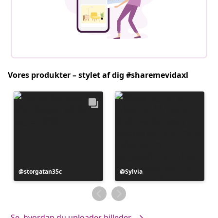
Vores produkter – stylet af dig #sharemevidaxl
Opslag
storgatan35c
Opslag
Sylvia
offentliggjort
offentliggjort
af
af
Se, hvordan du uploader billeder