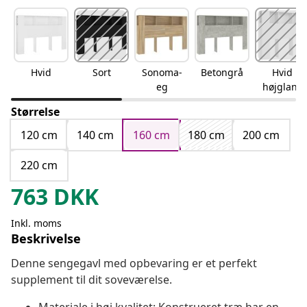
Hvid
Sort
Sonoma-
Betongrå
Hvid
eg
højglans
Størrelse
120 cm
140 cm
160 cm
180 cm
200 cm
220 cm
763
DKK
Inkl. moms
Beskrivelse
Denne sengegavl med opbevaring er et perfekt
supplement til dit soveværelse.