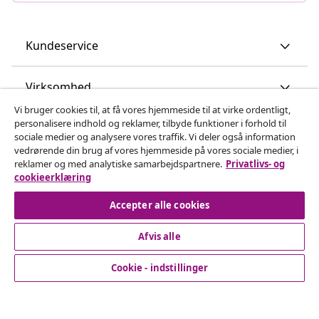
Kundeservice
Virksomhed
Vi bruger cookies til, at få vores hjemmeside til at virke ordentligt,
personalisere indhold og reklamer, tilbyde funktioner i forhold til
vidaXL
sociale medier og analysere vores traffik. Vi deler også information
vedrørende din brug af vores hjemmeside på vores sociale medier, i
reklamer og med analytiske samarbejdspartnere.
Privatlivs- og
Opdag mere
cookieerklæring
Accepter alle cookies
Afvis alle
Cookie - indstillinger
© 2008-2026 www.vidaxl.dk er et website under vidaXL
Marketplace Europe B.V.