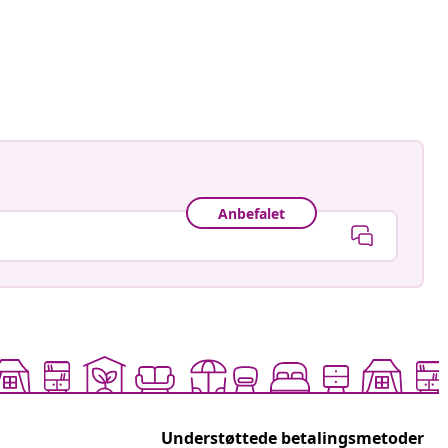
ctorhugo
ggjort
Anbefalet
Understøttede betalingsmetoder