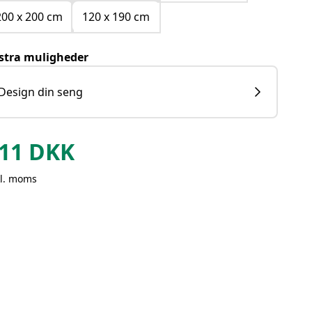
200 x 200 cm
120 x 190 cm
stra muligheder
Design din seng
11
DKK
kl. moms