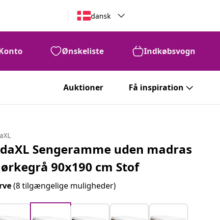
dansk
Konto
Ønskeliste
Indkøbsvogn
Auktioner
Få inspiration
daXL
idaXL Sengeramme uden madras
ørkegrå 90x190 cm Stof
rve
(8 tilgængelige muligheder)