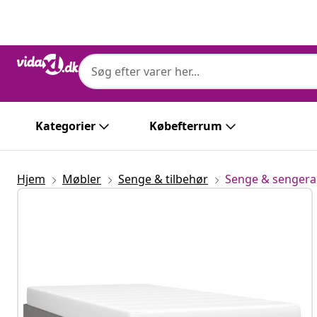
Forrige
Næste
Kategorier
Købefterrum
Hjem
Møbler
Senge & tilbehør
Senge & senge