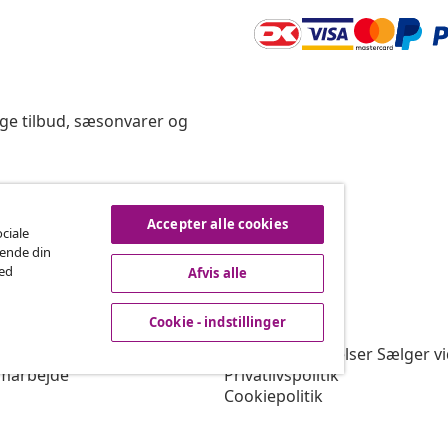
ige tilbud, sæsonvarer og
rtryd køb
Accepter alle cookies
ociale
rende din
med
Afvis alle
vidaXL
Cookie - indstillinger
gram
Om vidaXL
or vidaXL
Vilkår & betingelser Sælger v
marbejde
Privatlivspolitik
Cookiepolitik
Prioriterede forsendelsesbet
Cookie - indstillinger