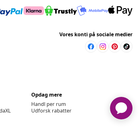
Vores konti på sociale medier
Opdag mere
Handl per rum
idaXL
Udforsk rabatter
ingelser