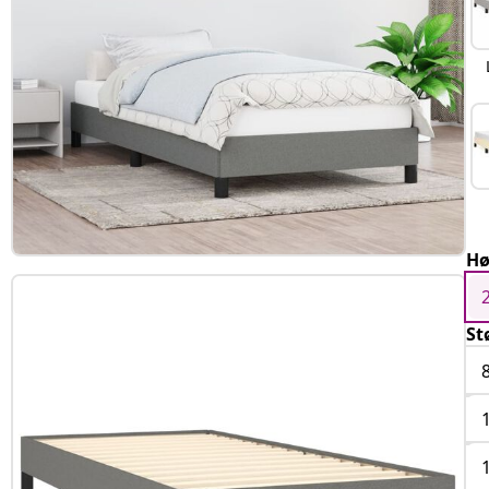
Hø
St