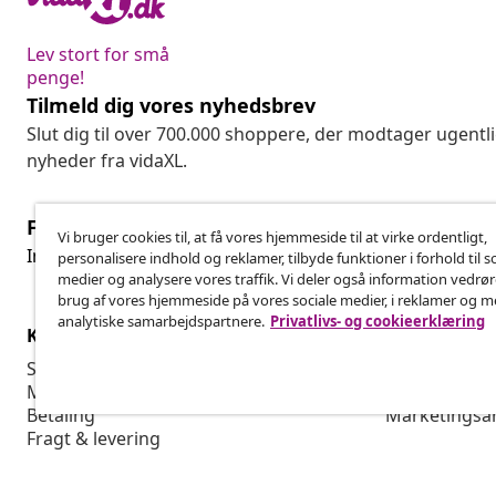
Lev stort for små
penge!
Tilmeld dig vores nyhedsbrev
Slut dig til over 700.000 shoppere, der modtager ugentl
nyheder fra vidaXL.
Fortryd køb
Vi bruger cookies til, at få vores hjemmeside til at virke ordentligt,
Fo
Indsend en anmodning om at fortryde din ordre.
personalisere indhold og reklamer, tilbyde funktioner i forhold til s
medier og analysere vores traffik. Vi deler også information vedrø
brug af vores hjemmeside på vores sociale medier, i reklamer og 
analytiske samarbejdspartnere.
Privatlivs- og cookieerklæring
Kundeservice
Virksomhed
Spor din ordre
Affiliate Pro
Min konto
Produktion f
Betaling
Marketingsa
Fragt & levering
Returnering
Produktinformation