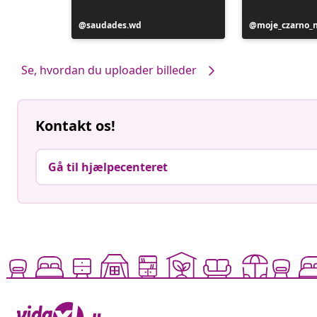
Opslag
saudades.wd
Opslag
moje_czarno_
offentliggjort
offentliggjort
af
af
Se, hvordan du uploader billeder
Kontakt os!
Gå til hjælpecenteret