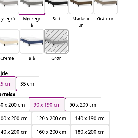
Lysegrå
Mørkegr
Sort
Mørkebr
Gråbrun
å
un
Creme
Blå
Grøn
jde
25 cm
35 cm
ørrelse
80 x 200 cm
90 x 190 cm
90 x 200 cm
100 x 200 cm
120 x 200 cm
140 x 190 cm
140 x 200 cm
160 x 200 cm
180 x 200 cm