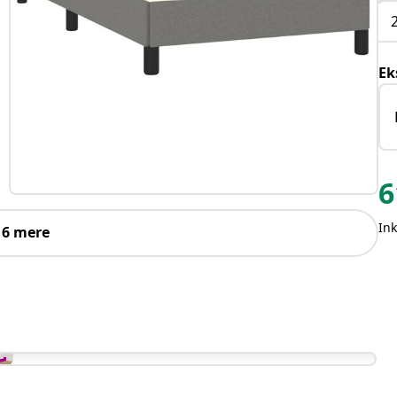
Ek
6
In
 6 mere