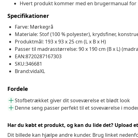
Hvert produkt kommer med en brugermanual for
Specifikationer
Farve: Mørkegrå
Materiale: Stof (100 % polyester), krydsfiner, konstru
Produktmål: 193 x 93 x 25 cm (L x B x H)
Passer til madrasstørrelse: 90 x 190 cm (B x L) (madr
EAN:8720287167303
SKU:346681
Brand:vidaXL
Fordele
Stofbetrækket giver dit soveværelse et blødt look
Denne seng passer perfekt til et soveværelse i moder
Har du købt et produkt, og kan du lide det? Upload et 
Dit billede kan hjælpe andre kunder. Brug linket nedenf