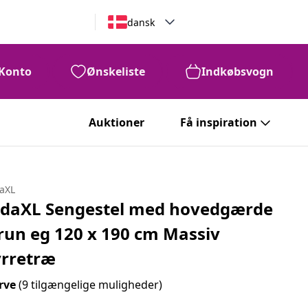
dansk
Konto
Ønskeliste
Indkøbsvogn
Auktioner
Få inspiration
daXL
idaXL Sengestel med hovedgærde
run eg 120 x 190 cm Massiv
yrretræ
rve
(9 tilgængelige muligheder)