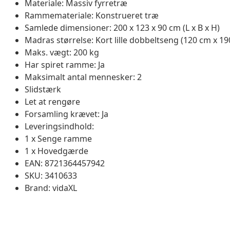
Materiale: Massiv fyrretræ
Rammemateriale: Konstrueret træ
Samlede dimensioner: 200 x 123 x 90 cm (L x B x H)
Madras størrelse: Kort lille dobbeltseng (120 cm x 190
Maks. vægt: 200 kg
Har spiret ramme: Ja
Maksimalt antal mennesker: 2
Slidstærk
Let at rengøre
Forsamling krævet: Ja
Leveringsindhold:
1 x Senge ramme
1 x Hovedgærde
EAN: 8721364457942
SKU: 3410633
Brand: vidaXL