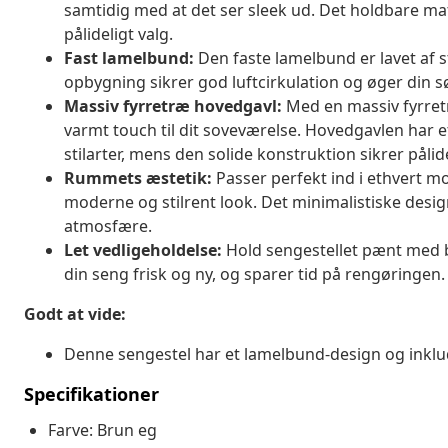
samtidig med at det ser sleek ud. Det holdbare materi
pålideligt valg.
Fast lamelbund:
Den faste lamelbund er lavet af s
opbygning sikrer god luftcirkulation og øger din 
Massiv fyrretræ hovedgavl:
Med en massiv fyrretr
varmt touch til dit soveværelse. Hovedgavlen har 
stilarter, mens den solide konstruktion sikrer pålide
Rummets æstetik:
Passer perfekt ind i ethvert m
moderne og stilrent look. Det minimalistiske desig
atmosfære.
Let vedligeholdelse:
Hold sengestellet pænt med b
din seng frisk og ny, og sparer tid på rengøringen.
Godt at vide:
Denne sengestel har et lamelbund-design og inklu
Specifikationer
Farve: Brun eg