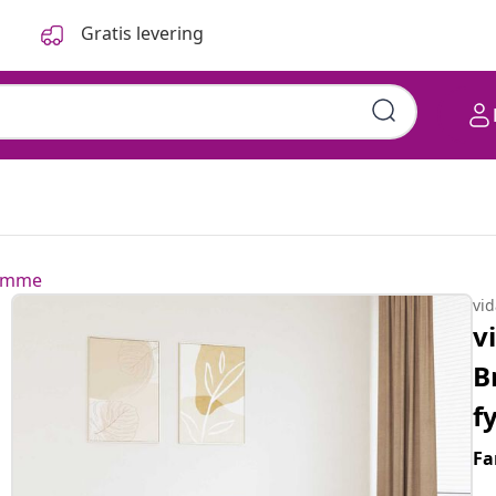
Gratis levering
ramme
vi
v
B
f
Fa