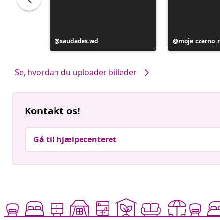
Opslag
saudades.wd
Opslag
moje_czarno_
offentliggjort
offentliggjort
af
af
Se, hvordan du uploader billeder
Kontakt os!
Gå til hjælpecenteret