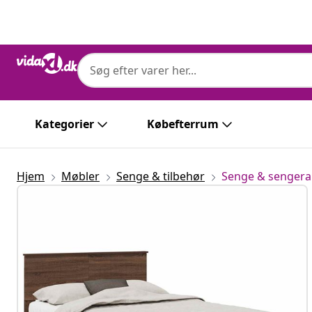
Forrige
Næste
Kategorier
Købefterrum
Hjem
Møbler
Senge & tilbehør
Senge & senge