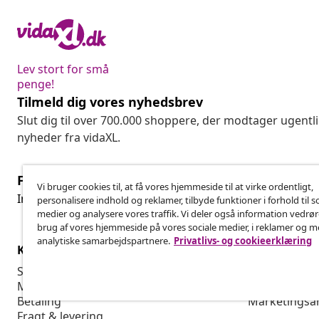
Lev stort for små
penge!
Tilmeld dig vores nyhedsbrev
Slut dig til over 700.000 shoppere, der modtager ugentl
nyheder fra vidaXL.
Fortryd køb
Vi bruger cookies til, at få vores hjemmeside til at virke ordentligt,
Fo
Indsend en anmodning om at fortryde din ordre.
personalisere indhold og reklamer, tilbyde funktioner i forhold til s
medier og analysere vores traffik. Vi deler også information vedrø
brug af vores hjemmeside på vores sociale medier, i reklamer og 
analytiske samarbejdspartnere.
Privatlivs- og cookieerklæring
Kundeservice
Virksomhed
Spor din ordre
Affiliate Pro
Min konto
Produktion f
Betaling
Marketingsa
Fragt & levering