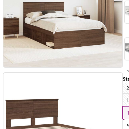
St
2
1