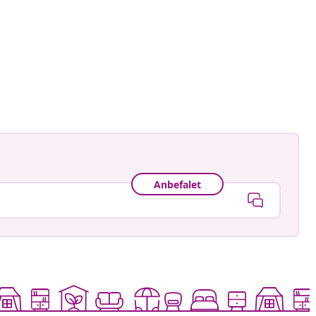
ctorhugo
ggjort
Anbefalet