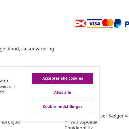
ige tilbud, sæsonvarer og
rtryd køb
Accepter alle cookies
ociale
rende din
med
Afvis alle
vidaXL
Cookie - indstillinger
gram
Om vidaXL
or vidaXL
Vilkår & betingelser Sælger v
marbejde
Privatlivspolitik
Cookiepolitik