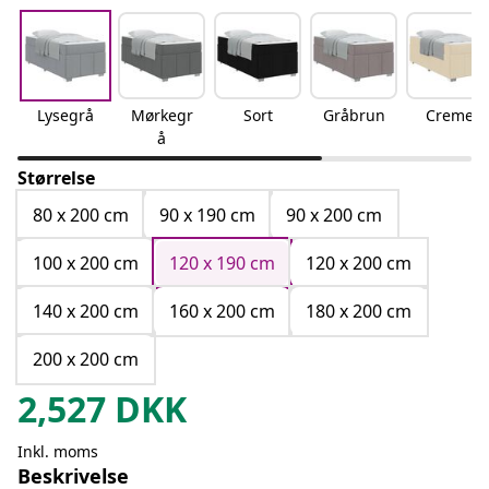
Lysegrå
Mørkegr
Sort
Gråbrun
Creme
å
Størrelse
80 x 200 cm
90 x 190 cm
90 x 200 cm
100 x 200 cm
120 x 190 cm
120 x 200 cm
140 x 200 cm
160 x 200 cm
180 x 200 cm
200 x 200 cm
2,527
DKK
Inkl. moms
Beskrivelse