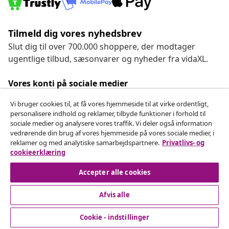
Tilmeld dig vores nyhedsbrev
Slut dig til over 700.000 shoppere, der modtager
ugentlige tilbud, sæsonvarer og nyheder fra vidaXL.
Vores konti på sociale medier
Vi bruger cookies til, at få vores hjemmeside til at virke ordentligt,
personalisere indhold og reklamer, tilbyde funktioner i forhold til
sociale medier og analysere vores traffik. Vi deler også information
Fortryd køb
vedrørende din brug af vores hjemmeside på vores sociale medier, i
reklamer og med analytiske samarbejdspartnere.
Privatlivs- og
Indsend en anmodning om at fortryde din ordre.
cookieerklæring
Fortryd køb
Accepter alle cookies
Afvis alle
Kundeservice
Cookie - indstillinger