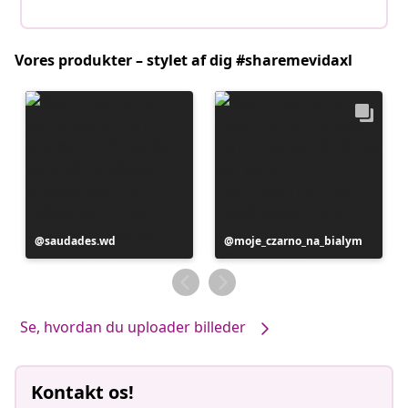
Vores produkter – stylet af dig #sharemevidaxl
Opslag
saudades.wd
Opslag
moje_czarno_na_bialym
offentliggjort
offentliggjort
af
af
Se, hvordan du uploader billeder
Kontakt os!