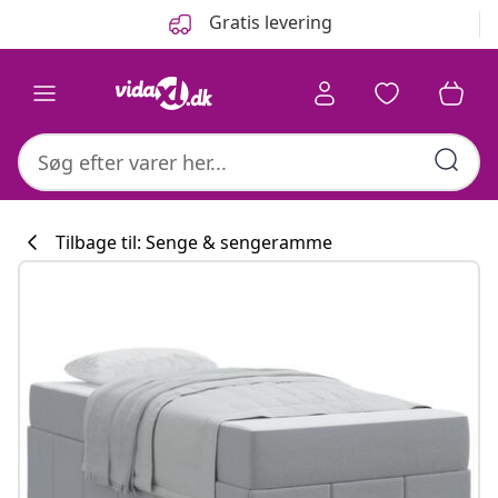
Forrige
Næste
Gratis levering
Tilbage til: Senge & sengeramme
Køkkenkollekti
#sharemevidaxl