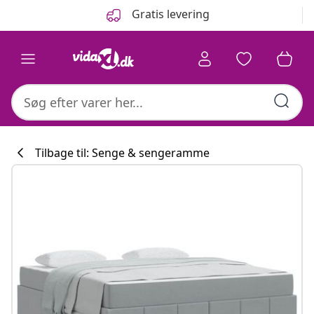
Forrige
Næste
Gratis levering
Tilbage til: Senge & sengeramme
Køkkenkollekti
#sharemevidaxl