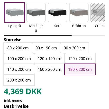
Lysegrå
Mørkegr
Sort
Gråbrun
Creme
å
Størrelse
80 x 200 cm
90 x 190 cm
90 x 200 cm
100 x 200 cm
120 x 190 cm
120 x 200 cm
140 x 200 cm
160 x 200 cm
180 x 200 cm
200 x 200 cm
4,369
DKK
Inkl. moms
Beskrivelse