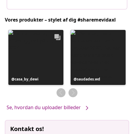
Vores produkter – stylet af dig #sharemevidaxl
Opslag
casa_by_dewi
Opslag
saudades.wd
offentliggjort
offentliggjort
af
af
Se, hvordan du uploader billeder
Kontakt os!