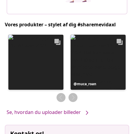
Vores produkter – stylet af dig #sharemevidaxl
Opslag
muca_roan
offentliggjort
af
Se, hvordan du uploader billeder
Kontakt os!