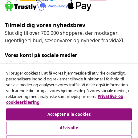
Tilmeld dig vores nyhedsbrev
Slut dig til over 700.000 shoppere, der modtager
ugentlige tilbud, sæsonvarer og nyheder fra vidaXL.
Vores konti på sociale medier
Vi bruger cookies til, at få vores hjemmeside til at virke ordentligt,
personalisere indhold og reklamer, tilbyde funktioner i forhold til
Fortryd køb
sociale medier og analysere vores traffik. Vi deler også information
vedrørende din brug af vores hjemmeside på vores sociale medier, i
Indsend en anmodning om at fortryde din ordre.
reklamer og med analytiske samarbejdspartnere.
Privatlivs- og
cookieerklæring
Fortryd køb
Accepter alle cookies
Afvis alle
Kundeservice