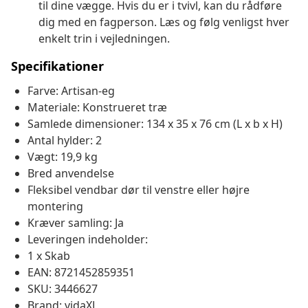
til dine vægge. Hvis du er i tvivl, kan du rådføre
dig med en fagperson. Læs og følg venligst hver
enkelt trin i vejledningen.
Specifikationer
Farve: Artisan-eg
Materiale: Konstrueret træ
Samlede dimensioner: 134 x 35 x 76 cm (L x b x H)
Antal hylder: 2
Vægt: 19,9 kg
Bred anvendelse
Fleksibel vendbar dør til venstre eller højre
montering
Kræver samling: Ja
Leveringen indeholder:
1 x Skab
EAN: 8721452859351
SKU: 3446627
Brand: vidaXL