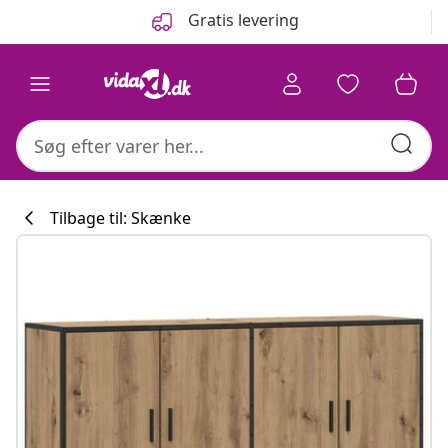
Forrige
Næste
Gratis levering
Tilbage til: Skænke
Køkkenkollekti
#sharemevidaxl