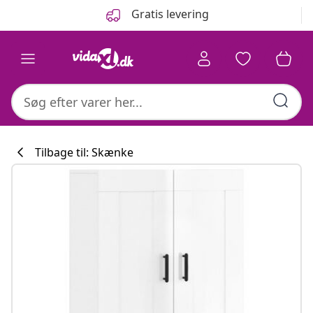
Forrige
Næste
Gratis levering
Tilbage til: Skænke
Køkkenkollekti
#sharemevidaxl