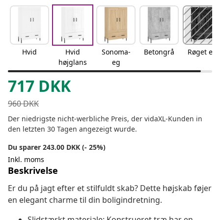
Hvid
Hvid
Sonoma-
Betongrå
Røget eg
højglans
eg
717
DKK
960
DKK
Der niedrigste nicht-werbliche Preis, der vidaXL-Kunden in
den letzten 30 Tagen angezeigt wurde.
Du sparer 243.00 DKK (- 25%)
Inkl. moms
Beskrivelse
Er du på jagt efter et stilfuldt skab? Dette højskab føjer
en elegant charme til din boligindretning.
Slidstærkt materiale: Konstrueret træ har en